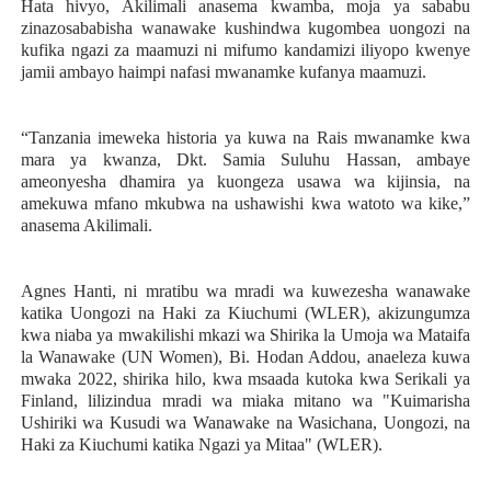
Hata hivyo, Akilimali anasema kwamba, moja ya sababu
zinazosababisha wanawake kushindwa kugombea uongozi na
kufika ngazi za maamuzi ni mifumo kandamizi iliyopo kwenye
jamii ambayo haimpi nafasi mwanamke kufanya maamuzi.
“Tanzania imeweka historia ya kuwa na Rais mwanamke kwa
mara ya kwanza, Dkt. Samia Suluhu Hassan, ambaye
ameonyesha dhamira ya kuongeza usawa wa kijinsia, na
amekuwa mfano mkubwa na ushawishi kwa watoto wa kike,”
anasema Akilimali.
Agnes Hanti, ni mratibu wa mradi wa kuwezesha wanawake
katika Uongozi na Haki za Kiuchumi (WLER), akizungumza
kwa niaba ya mwakilishi mkazi wa Shirika la Umoja wa Mataifa
la Wanawake (UN Women), Bi. Hodan Addou, anaeleza kuwa
mwaka 2022, shirika hilo, kwa msaada kutoka kwa Serikali ya
Finland, lilizindua mradi wa miaka mitano wa "Kuimarisha
Ushiriki wa Kusudi wa Wanawake na Wasichana, Uongozi, na
Haki za Kiuchumi katika Ngazi ya Mitaa" (WLER).