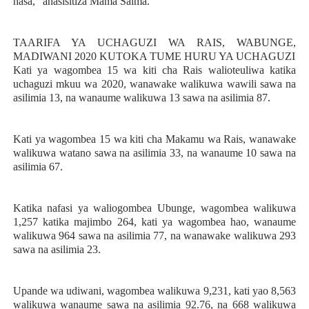
hasa," anasisitiza Mama Salma.
TAARIFA YA UCHAGUZI WA RAIS, WABUNGE,
MADIWANI 2020 KUTOKA TUME HURU YA UCHAGUZI
Kati ya wagombea 15 wa kiti cha Rais walioteuliwa katika
uchaguzi mkuu wa 2020, wanawake walikuwa wawili sawa na
asilimia 13, na wanaume walikuwa 13 sawa na asilimia 87.
Kati ya wagombea 15 wa kiti cha Makamu wa Rais, wanawake
walikuwa watano sawa na asilimia 33, na wanaume 10 sawa na
asilimia 67.
Katika nafasi ya waliogombea Ubunge, wagombea walikuwa
1,257 katika majimbo 264, kati ya wagombea hao, wanaume
walikuwa 964 sawa na asilimia 77, na wanawake walikuwa 293
sawa na asilimia 23.
Upande wa udiwani, wagombea walikuwa 9,231, kati yao 8,563
walikuwa wanaume sawa na asilimia 92.76, na 668 walikuwa