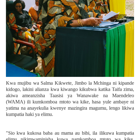
Kwa mujibu wa Salma Kikwete, Jimbo la Mchinga ni kipande
kidogo, lakini alianza kwa kiwango kikubwa katika Taifa zima,
akiwa ameanzisha Taasisi ya Wanawake na Maendeleo
(WAMA) ili kumkomboa mtoto wa kike, hasa yule ambaye ni
yatima na anayekulia kwenye mazingira magumu, lengo likiwa
kumpatia haki ya elimu.
"Sio kwa kukosa baba au mama au bibi, ila ilikuwa kumpatia
elimu nikimwaminisha kuwa namkomboa mtoto wa kike,