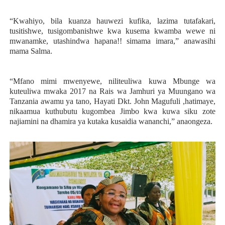
“Kwahiyo, bila kuanza hauwezi kufika, lazima tutafakari,
tusitishwe, tusigombanishwe kwa kusema kwamba wewe ni
mwanamke, utashindwa hapana!! simama imara,” anawasihi
mama Salma.
“Mfano mimi mwenyewe, niliteuliwa kuwa Mbunge wa
kuteuliwa mwaka 2017 na Rais wa Jamhuri ya Muungano wa
Tanzania awamu ya tano, Hayati Dkt. John Magufuli ,hatimaye,
nikaamua kuthubutu kugombea Jimbo kwa kuwa siku zote
najiamini na dhamira ya kutaka kusaidia wananchi,” anaongeza.