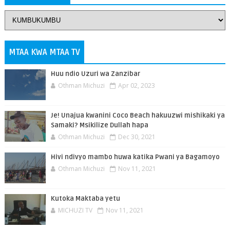
MTAA KWA MTAA TV
Huu ndio Uzuri wa Zanzibar
Othman Michuzi
Apr 02, 2023
Je! Unajua kwanini Coco Beach hakuuzwi mishikaki ya
Samaki? Msikilize Dullah hapa
Othman Michuzi
Dec 30, 2021
Hivi ndivyo mambo huwa katika Pwani ya Bagamoyo
Othman Michuzi
Nov 11, 2021
Kutoka Maktaba yetu
MICHUZI TV
Nov 11, 2021