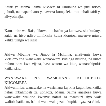
Safari ya Mama Salma Kikwete ni ushuhuda wa jinsi ndoto,
juhudi, na mapambano yanaweza kumpeleka mtu mbali zaidi ya
alivyotarajia.
Kama mke wa Rais, ilikuwa ni chachu ya kumwezesha kufanya
zaidi, na hiyo ndiyo ilimfikisha kuwa kiongozi mwenye nguvu
katika ulingo wa siasa.
Akiwa Mbunge wa Jimbo la Mchinga, anajivunia kuwa
kielelezo cha wanawake wanaoweza kutunga historia, na kuwa
mfano bora kwa vijana, hasa watoto wa kike, wanaochipukia
katika siasa.
WANAWAKE NA WASICHANA KUTHUBUTU
KUGOMBEA
Akiwahimiza wanawake na wasichana kujikita kugombea katika
nafasi mbalimbali za uongozi, Mama Salma anaeleza kuwa
wanawake waliopo kwenye nafasi za maamuzi siyo wale
waliobahatika tu, bali ni wale waliojizatiti kupitia ngazi za chini.