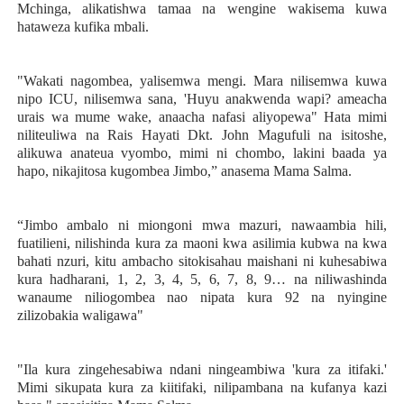
Mchinga, alikatishwa tamaa na wengine wakisema kuwa
hataweza kufika mbali.
"Wakati nagombea, yalisemwa mengi. Mara nilisemwa kuwa
nipo ICU, nilisemwa sana, 'Huyu anakwenda wapi? ameacha
urais wa mume wake, anaacha nafasi aliyopewa" Hata mimi
niliteuliwa na Rais Hayati Dkt. John Magufuli na isitoshe,
alikuwa anateua vyombo, mimi ni chombo, lakini baada ya
hapo, nikajitosa kugombea Jimbo,” anasema Mama Salma.
“Jimbo ambalo ni miongoni mwa mazuri, nawaambia hili,
fuatilieni, nilishinda kura za maoni kwa asilimia kubwa na kwa
bahati nzuri, kitu ambacho sitokisahau maishani ni kuhesabiwa
kura hadharani, 1, 2, 3, 4, 5, 6, 7, 8, 9… na niliwashinda
wanaume niliogombea nao nipata kura 92 na nyingine
zilizobakia waligawa"
"Ila kura zingehesabiwa ndani ningeambiwa 'kura za itifaki.'
Mimi sikupata kura za kiitifaki, nilipambana na kufanya kazi