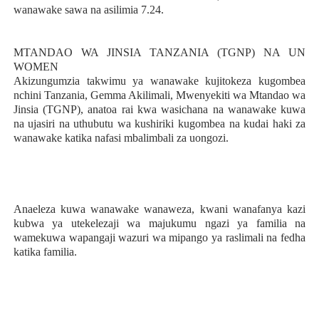
wanawake sawa na asilimia 7.24.
MTANDAO WA JINSIA TANZANIA (TGNP) NA UN
WOMEN
Akizungumzia takwimu ya wanawake kujitokeza kugombea
nchini Tanzania, Gemma Akilimali, Mwenyekiti wa Mtandao wa
Jinsia (TGNP), anatoa rai kwa wasichana na wanawake kuwa
na ujasiri na uthubutu wa kushiriki kugombea na kudai haki za
wanawake katika nafasi mbalimbali za uongozi.
Anaeleza kuwa wanawake wanaweza, kwani wanafanya kazi
kubwa ya utekelezaji wa majukumu ngazi ya familia na
wamekuwa wapangaji wazuri wa mipango ya raslimali na fedha
katika familia.