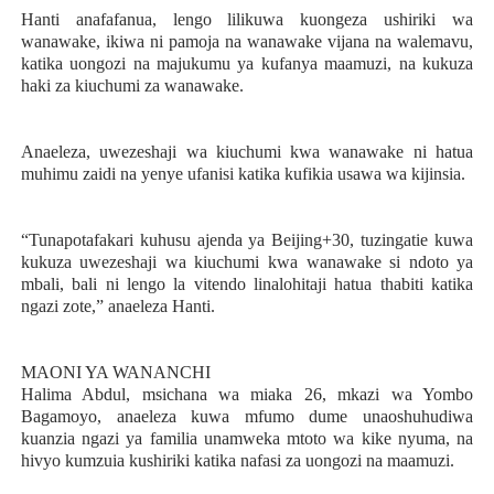
Hanti anafafanua, lengo lilikuwa kuongeza ushiriki wa
wanawake, ikiwa ni pamoja na wanawake vijana na walemavu,
katika uongozi na majukumu ya kufanya maamuzi, na kukuza
haki za kiuchumi za wanawake.
Anaeleza, uwezeshaji wa kiuchumi kwa wanawake ni hatua
muhimu zaidi na yenye ufanisi katika kufikia usawa wa kijinsia.
“Tunapotafakari kuhusu ajenda ya Beijing+30, tuzingatie kuwa
kukuza uwezeshaji wa kiuchumi kwa wanawake si ndoto ya
mbali, bali ni lengo la vitendo linalohitaji hatua thabiti katika
ngazi zote,” anaeleza Hanti.
MAONI YA WANANCHI
Halima Abdul, msichana wa miaka 26, mkazi wa Yombo
Bagamoyo, anaeleza kuwa mfumo dume unaoshuhudiwa
kuanzia ngazi ya familia unamweka mtoto wa kike nyuma, na
hivyo kumzuia kushiriki katika nafasi za uongozi na maamuzi.