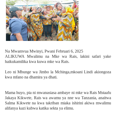
Na Mwamvua Mwinyi, Pwani Februari 6, 2025
ALIKUWA Mwalimu na Mke wa Rais, lakini safari yake
haikukamilika kwa kuwa mke wa Rais.
Leo ni Mbunge wa Jimbo la Mchinga,mkoani Lindi akiongoza
kwa mfano na dhamira ya dhati.
Mama huyo, pia ni mwanasiasa ambaye ni mke wa Rais Mstaafu
Jakaya Kikwete, Rais wa awamu ya nne wa Tanzania, anaitwa
Salma Kikwete na kwa takriban miaka ishirini akiwa mwalimu
alifanya kazi kubwa katika sekta ya elimu.