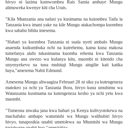
hivyo ni lazima kumwombea Rais Samia ambaye Mungu
alimuweka kwenye kiti cha Urais.
"Kila Mtanzania ana nafasi ya kusimama na kuiombea Taifa la
Tanzania kwa imani yake na kile Mungu atakachompa kuombea
kwa sababu biblia imesema.
"Habari ya kuombea Tanzania ni suala nyeti ambalo Mungu
anaenda kuikumbuka nchi na kuirehemu, kama kuna makosa
tumefanya alafu tukasimama kuomba rehema kwa Tanzania
Mungu ana uwezo wa kufanya kitu, maombi ni kitendo cha
unyenyekevu na tuna muhitaji Mungu aingilie kati katika
haya,"amesema Nabii Edmund.
Amesema Mungu aliwaagiza Februari 28 ni siku ya kutengeneza
matokeo ya nchi ya Tanzania Bora, hivyo kuna umuhimu wa
Watanzania kusimama na kutengeneza kesho ya nchi yetu kwa
maombi.
"Tumeona mwaka jana kwa habari ya Kenya kulivyotokewa na
machafuko ambapo watumishi wa Mungu walihubiri hivyo
hivyo, tunaposikia unabii umetolewa na Mtumishi wa Mungu
tusiutweze unabii huo,"amesisitiza.