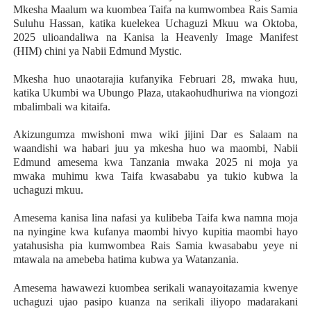
Mkesha Maalum wa kuombea Taifa na kumwombea Rais Samia
Suluhu Hassan, katika kuelekea Uchaguzi Mkuu wa Oktoba,
2025 ulioandaliwa na Kanisa la Heavenly Image Manifest
(HIM) chini ya Nabii Edmund Mystic.
Mkesha huo unaotarajia kufanyika Februari 28, mwaka huu,
katika Ukumbi wa Ubungo Plaza, utakaohudhuriwa na viongozi
mbalimbali wa kitaifa.
Akizungumza mwishoni mwa wiki jijini Dar es Salaam na
waandishi wa habari juu ya mkesha huo wa maombi, Nabii
Edmund amesema kwa Tanzania mwaka 2025 ni moja ya
mwaka muhimu kwa Taifa kwasababu ya tukio kubwa la
uchaguzi mkuu.
Amesema kanisa lina nafasi ya kulibeba Taifa kwa namna moja
na nyingine kwa kufanya maombi hivyo kupitia maombi hayo
yatahusisha pia kumwombea Rais Samia kwasababu yeye ni
mtawala na amebeba hatima kubwa ya Watanzania.
Amesema hawawezi kuombea serikali wanayoitazamia kwenye
uchaguzi ujao pasipo kuanza na serikali iliyopo madarakani