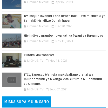
Othman Michuzi
Apr 02, 2023
Je! Unajua kwanini Coco Beach hakuuzwi mishikaki ya
Samaki? Msikilize Dullah hapa
Othman Michuzi
Dec 30, 2021
Hivi ndivyo mambo huwa katika Pwani ya Bagamoyo
Othman Michuzi
Nov 11, 2021
Kutoka Maktaba yetu
MICHUZI TV
Nov 11, 2021
TTCL, Tanesco Waingia makubaliano ujenzi wa
miundombinu ya Mkongo kwa Kutumia Miundmbinu
ya Umeme.
MICHUZI TV
Sept 07, 2021
MIAKA 60 YA MUUNGANO