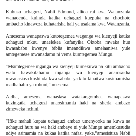
Kuhusu uchaguzi, Nabii Edmund, alitoa rai kwa Watanzania
wanaoenda kuingia katika uchaguzi kuepuka na chochote
ambacho kinaweza kuhatarisha hali ya usalama kwa Watanzania.
Amesema wanapaswa kutotegemea waganga wa kienyeji katika
uchaguzi mkuu unaelekea kufanyika Oktoba mwaka huu
kwasababu kwenye biblia imeandikwa amelaaniwa yule
amtegemeae mwanadamu ni vema kumtegemea Mungu.
"Msimtegemee mganga wa kienyeji kumekuwa na kitu ambacho
watu hawakifahamu mganga wa kienyeji anamsaidia
mwanasiasa kushinda kwa sababu ya kitu kinaitwa kusimamisha
madhabahu ya rohoni,"amesema.
Aidha, amesema wanasiasa watakaogombea wanapaswa
kuzingatia uchaguzi unaosimamia haki na sheria ambazo
zimeweka nchini.
"Ifike mahali kupata uchaguzi ambao umenyooka na kuwa na
uchaguzi huru na wa haki ambaye ni yule Mungu amemkusudia
ndiye asimamia na kukaa katika nafasi yake,"amesisitiza Nabii