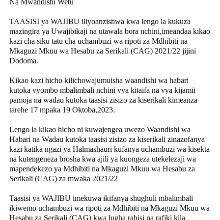
Na Mwandishi Wetu
TAASISI ya WAJIBU iliyoanzishwa kwa lengo la kukuza
mazingira ya Uwajibikaji na utawala bora nchini,imeandaa kikao
kazi cha siku tatu cha uchambuzi wa ripoti za Mdhibiti na
Mkaguzi Mkuu wa Hesabu za Serikali (CAG) 2021/22 jijini
Dodoma.
Kikao kazi hicho kilichowajumuisha waandishi wa habari
kutoka vyombo mbalimbali nchini vya kitaifa na vya kijamii
pamoja na wadau kutoka taasisi zisizo za kiserikali kimeanza
tarehe 17 mpaka 19 Oktoba,2023.
Lengo la kikao hicho ni kuwajengea uwezo Waandishi wa
Habari na Wadau kutoka taasisi zisizo za kiserikali zinazofanya
kazi katika ngazi ya Halmashauri kufanya uchambuzi wa kisekta
na kutengeneza brosha kwa ajili ya kuongeza utekelezaji wa
mapendekezo ya Mdhibiti na Mkaguzi Mkuu wa Hesabu za
Serikali (CAG) za mwaka 2021/22
Taasisi ya WAJIBU imekuwa ikifanya shughuli mbalimbali
ikiwemo uchambuzi wa ripoti za Mdhibiti na Mkaguzi Mkuu wa
Hesabu za Serikali (CAG) kwa lugha rahisi na rafiki kila