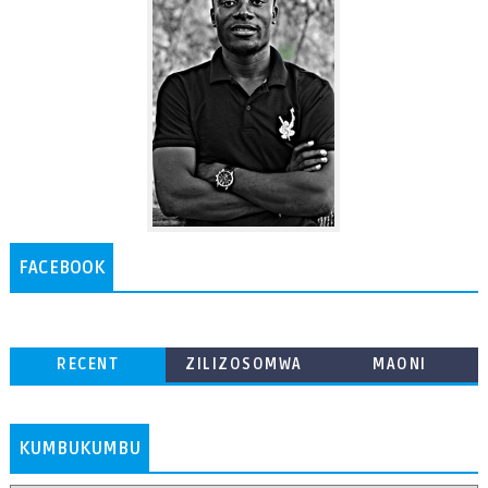
FACEBOOK
RECENT
ZILIZOSOMWA
MAONI
ZAIDI
KUMBUKUMBU