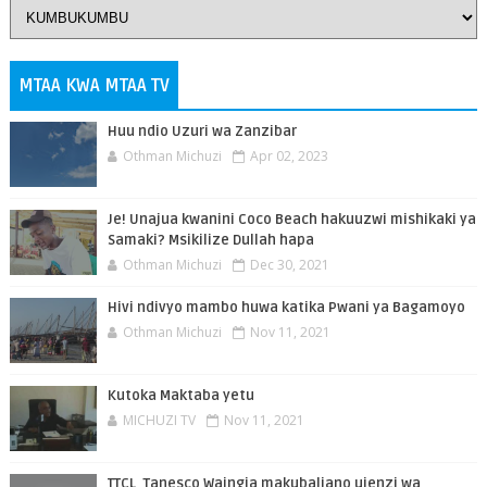
MTAA KWA MTAA TV
Huu ndio Uzuri wa Zanzibar
Othman Michuzi
Apr 02, 2023
Je! Unajua kwanini Coco Beach hakuuzwi mishikaki ya
Samaki? Msikilize Dullah hapa
Othman Michuzi
Dec 30, 2021
Hivi ndivyo mambo huwa katika Pwani ya Bagamoyo
Othman Michuzi
Nov 11, 2021
Kutoka Maktaba yetu
MICHUZI TV
Nov 11, 2021
TTCL, Tanesco Waingia makubaliano ujenzi wa