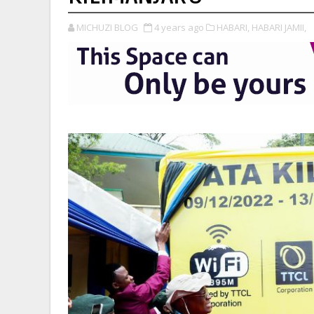
MICHUZI BLOG
4 years ago
HABARI,
HABARI JAMII,