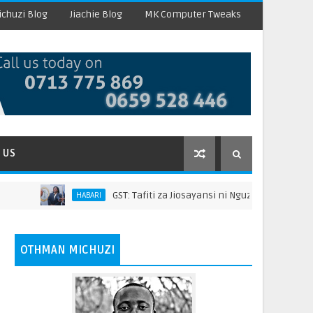
chuzi Blog
Jiachie Blog
MK Computer Tweaks
 US
GST: Tafiti za Jiosayansi ni Nguzo ya Dira ya Taifa na Uch
HABARI
OTHMAN MICHUZI