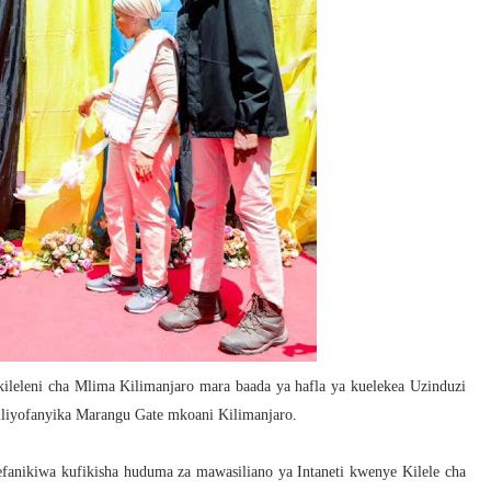
kileleni cha Mlima Kilimanjaro mara baada ya hafla ya kuelekea Uzinduzi
iliyofanyika Marangu Gate mkoani Kilimanjaro.
anikiwa kufikisha huduma za mawasiliano ya Intaneti kwenye Kilele cha