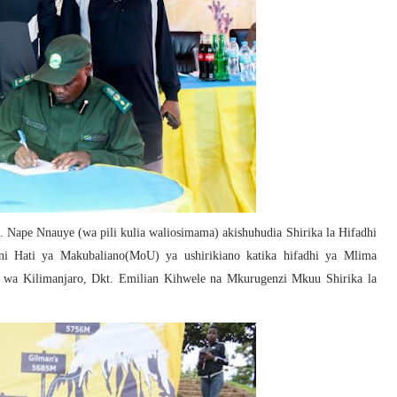
. Nape Nnauye (wa pili kulia waliosimama) akishuhudia Shirika la Hifadhi
i Hati ya Makubaliano(MoU) ya ushirikiano katika hifadhi ya Mlima
 wa Kilimanjaro, Dkt. Emilian Kihwele na Mkurugenzi Mkuu Shirika la