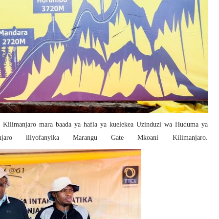
ma Kilimanjaro mara baada ya hafla ya kuelekea Uzinduzi wa Huduma ya
jaro iliyofanyika Marangu Gate Mkoani Kilimanjaro.