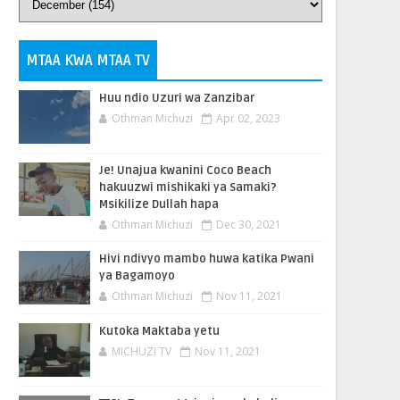
MTAA KWA MTAA TV
Huu ndio Uzuri wa Zanzibar
Othman Michuzi
Apr 02, 2023
Je! Unajua kwanini Coco Beach
hakuuzwi mishikaki ya Samaki?
Msikilize Dullah hapa
Othman Michuzi
Dec 30, 2021
Hivi ndivyo mambo huwa katika Pwani
ya Bagamoyo
Othman Michuzi
Nov 11, 2021
Kutoka Maktaba yetu
MICHUZI TV
Nov 11, 2021