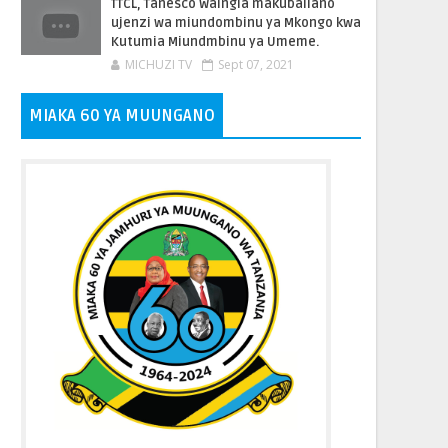
TTCL, Tanesco Waingia makubaliano
ujenzi wa miundombinu ya Mkongo kwa
Kutumia Miundmbinu ya Umeme.
MICHUZI TV
Sept 07, 2021
MIAKA 60 YA MUUNGANO