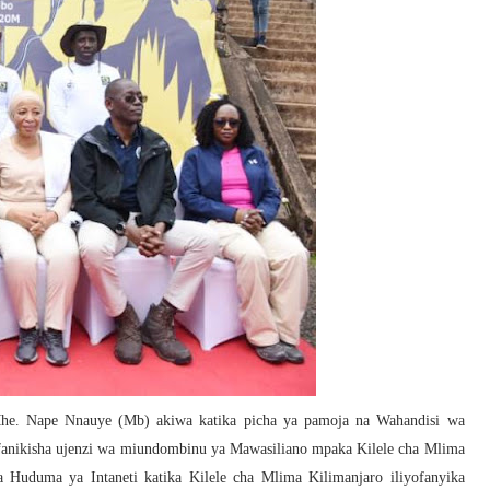
Mhe. Nape Nnauye (Mb) akiwa katika picha ya pamoja na Wahandisi wa
fanikisha ujenzi wa miundombinu ya Mawasiliano mpaka Kilele cha Mlima
 Huduma ya Intaneti katika Kilele cha Mlima Kilimanjaro iliyofanyika