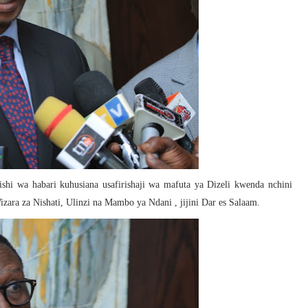
hi wa habari kuhusiana usafirishaji wa mafuta ya Dizeli kwenda nchini
ara za Nishati, Ulinzi na Mambo ya Ndani , jijini Dar es Salaam.