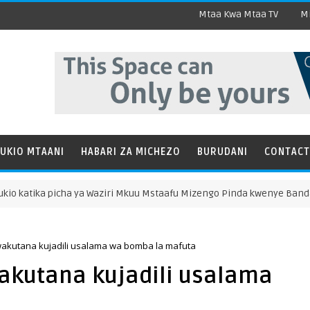
Mtaa Kwa Mtaa TV
Mi
UKIO MTAANI
HABARI ZA MICHEZO
BURUDANI
CONTACT
cha ya Waziri Mkuu Mstaafu Mizengo Pinda kwenye Banda la VETA Nan
akutana kujadili usalama wa bomba la mafuta
akutana kujadili usalama