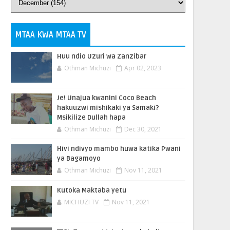
MTAA KWA MTAA TV
Huu ndio Uzuri wa Zanzibar
Othman Michuzi
Apr 02, 2023
Je! Unajua kwanini Coco Beach
hakuuzwi mishikaki ya Samaki?
Msikilize Dullah hapa
Othman Michuzi
Dec 30, 2021
Hivi ndivyo mambo huwa katika Pwani
ya Bagamoyo
Othman Michuzi
Nov 11, 2021
Kutoka Maktaba yetu
MICHUZI TV
Nov 11, 2021