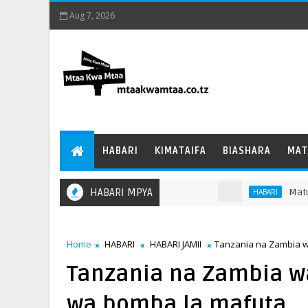
Aug 7, 2026
HABARI
KIMATAIFA
BIASHARA
MAT
HABARI MPYA
Matukio katika pi
HABARI
Home
HABARI
HABARI JAMII
Tanzania na Zambia w
Tanzania na Zambia w
wa bomba la mafuta