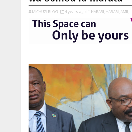
MICHUZI BLOG
4 years ago
HABARI,
HABARI JAMII,