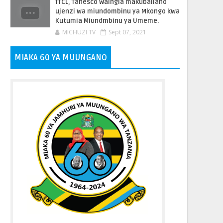
TTCL, Tanesco Waingia makubaliano
ujenzi wa miundombinu ya Mkongo kwa
Kutumia Miundmbinu ya Umeme.
MICHUZI TV
Sept 07, 2021
MIAKA 60 YA MUUNGANO