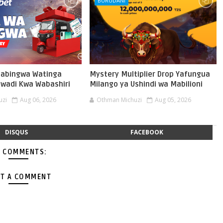
BURUDANI
Mabingwa Watinga
Mystery Multiplier Drop Yafungua
wadi Kwa Wabashiri
Milango ya Ushindi wa Mabilioni
uzi
Aug 06, 2026
Othman Michuzi
Aug 05, 2026
DISQUS
FACEBOOK
 COMMENTS:
T A COMMENT