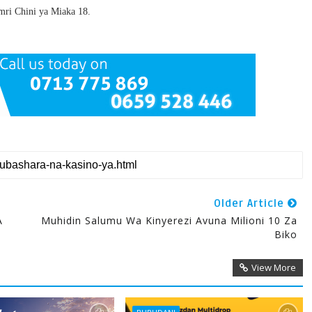
mri Chini ya Miaka 18.
Older Article
A
Muhidin Salumu Wa Kinyerezi Avuna Milioni 10 Za
Biko
View More