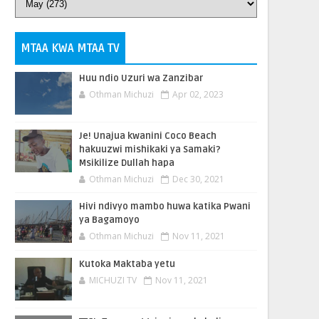
MTAA KWA MTAA TV
Huu ndio Uzuri wa Zanzibar
Othman Michuzi
Apr 02, 2023
Je! Unajua kwanini Coco Beach
hakuuzwi mishikaki ya Samaki?
Msikilize Dullah hapa
Othman Michuzi
Dec 30, 2021
Hivi ndivyo mambo huwa katika Pwani
ya Bagamoyo
Othman Michuzi
Nov 11, 2021
Kutoka Maktaba yetu
MICHUZI TV
Nov 11, 2021