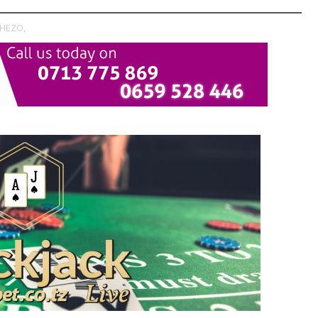
CHEZO,