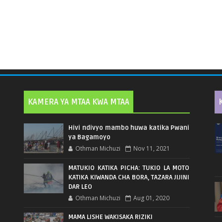
KAMERA YA MTAA KWA MTAA
Hivi ndivyo mambo huwa katika Pwani
ya Bagamoyo
Othman Michuzi
Nov 11, 2021
MATUKIO KATIKA PICHA: TUKIO LA MOTO
KATIKA KIWANDA CHA BORA, TAZARA JIJINI
DAR LEO
Othman Michuzi
Aug 01, 2020
MAMA LISHE WAKISAKA RIZIKI