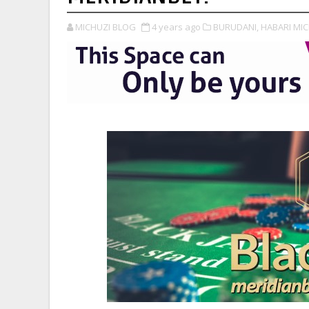
MICHUZI BLOG
4 years ago
BURUDANI,
HABARI MI