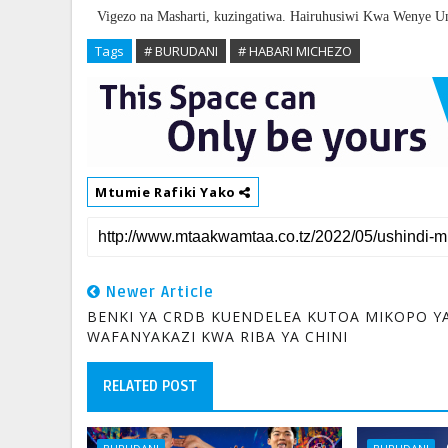
Vigezo na Masharti, kuzingatiwa. Hairuhusiwi Kwa Wenye U
Tags
# BURUDANI
# HABARI MICHEZO
Mtumie Rafiki Yako
Newer Article
BENKI YA CRDB KUENDELEA KUTOA MIKOPO Y
WAFANYAKAZI KWA RIBA YA CHINI
RELATED POST