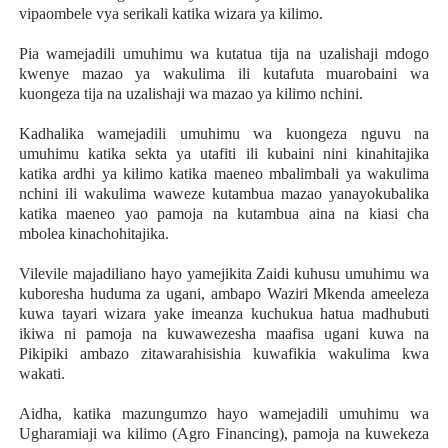
vipaombele vya serikali katika wizara ya kilimo.
Pia wamejadili umuhimu wa kutatua tija na uzalishaji mdogo
kwenye mazao ya wakulima ili kutafuta muarobaini wa
kuongeza tija na uzalishaji wa mazao ya kilimo nchini.
Kadhalika wamejadili umuhimu wa kuongeza nguvu na
umuhimu katika sekta ya utafiti ili kubaini nini kinahitajika
katika ardhi ya kilimo katika maeneo mbalimbali ya wakulima
nchini ili wakulima waweze kutambua mazao yanayokubalika
katika maeneo yao pamoja na kutambua aina na kiasi cha
mbolea kinachohitajika.
Vilevile majadiliano hayo yamejikita Zaidi kuhusu umuhimu wa
kuboresha huduma za ugani, ambapo Waziri Mkenda ameeleza
kuwa tayari wizara yake imeanza kuchukua hatua madhubuti
ikiwa ni pamoja na kuwawezesha maafisa ugani kuwa na
Pikipiki ambazo zitawarahisishia kuwafikia wakulima kwa
wakati.
Aidha, katika mazungumzo hayo wamejadili umuhimu wa
Ugharamiaji wa kilimo (Agro Financing), pamoja na kuwekeza