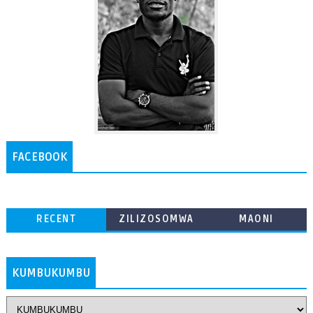
FACEBOOK
RECENT
ZILIZOSOMWA
MAONI
ZAIDI
KUMBUKUMBU