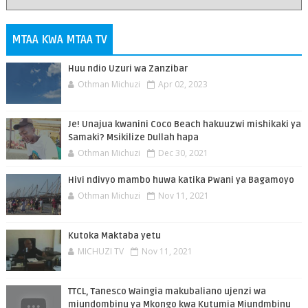
MTAA KWA MTAA TV
Huu ndio Uzuri wa Zanzibar
Othman Michuzi
Apr 02, 2023
Je! Unajua kwanini Coco Beach hakuuzwi mishikaki ya
Samaki? Msikilize Dullah hapa
Othman Michuzi
Dec 30, 2021
Hivi ndivyo mambo huwa katika Pwani ya Bagamoyo
Othman Michuzi
Nov 11, 2021
Kutoka Maktaba yetu
MICHUZI TV
Nov 11, 2021
TTCL, Tanesco Waingia makubaliano ujenzi wa
miundombinu ya Mkongo kwa Kutumia Miundmbinu