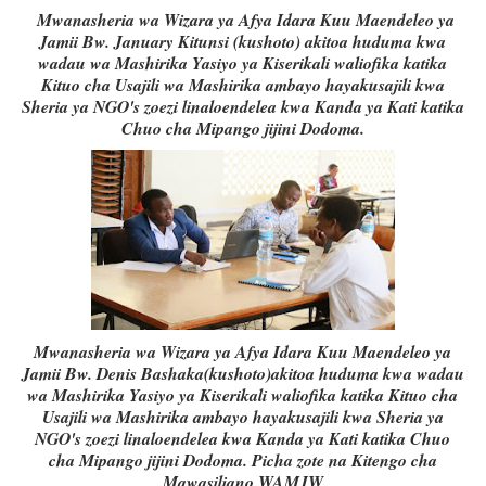
Mwanasheria wa Wizara ya Afya Idara Kuu Maendeleo ya
Jamii Bw. January Kitunsi (kushoto) akitoa huduma kwa
wadau wa Mashirika Yasiyo ya Kiserikali waliofika katika
Kituo cha Usajili wa Mashirika ambayo hayakusajili kwa
Sheria ya NGO's zoezi linaloendelea kwa Kanda ya Kati katika
Chuo cha Mipango jijini Dodoma.
Mwanasheria wa Wizara ya Afya Idara Kuu Maendeleo ya
Jamii Bw. Denis Bashaka(kushoto)akitoa huduma kwa wadau
wa Mashirika Yasiyo ya Kiserikali waliofika katika Kituo cha
Usajili wa Mashirika ambayo hayakusajili kwa Sheria ya
NGO's zoezi linaloendelea kwa Kanda ya Kati katika Chuo
cha Mipango jijini Dodoma. Picha zote na Kitengo cha
Mawasiliano WAMJW