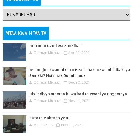
MTAA KWA MTAA TV
Huu ndio Uzuri wa Zanzibar
Othman Michuzi
Apr 02, 2023
Je! Unajua kwanini Coco Beach hakuuzwi mishikaki ya
Samaki? Msikilize Dullah hapa
Othman Michuzi
Dec 30, 2021
Hivi ndivyo mambo huwa katika Pwani ya Bagamoyo
Othman Michuzi
Nov 11, 2021
Kutoka Maktaba yetu
MICHUZI TV
Nov 11, 2021