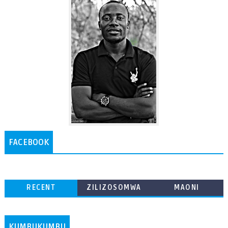
FACEBOOK
RECENT
ZILIZOSOMWA
MAONI
ZAIDI
KUMBUKUMBU