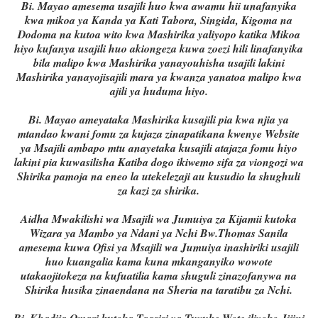
Bi. Mayao amesema usajili huo kwa awamu hii unafanyika
kwa mikoa ya Kanda ya Kati Tabora, Singida, Kigoma na
Dodoma na kutoa wito kwa Mashirika yaliyopo katika Mikoa
hiyo kufanya usajili huo akiongeza kuwa zoezi hili linafanyika
bila malipo kwa Mashirika yanayouhisha usajili lakini
Mashirika yanayojisajili mara ya kwanza yanatoa malipo kwa
ajili ya huduma hiyo.
Bi. Mayao ameyataka Mashirika kusajili pia kwa njia ya
mtandao kwani fomu za kujaza zinapatikana kwenye Website
ya Msajili ambapo mtu anayetaka kusajili atajaza fomu hiyo
lakini pia kuwasilisha Katiba dogo ikiwemo sifa za viongozi wa
Shirika pamoja na eneo la utekelezaji au kusudio la shughuli
za kazi za shirika.
Aidha Mwakilishi wa Msajili wa Jumuiya za Kijamii kutoka
Wizara ya Mambo ya Ndani ya Nchi Bw.Thomas Sanila
amesema kuwa Ofisi ya Msajili wa Jumuiya inashiriki usajili
huo kuangalia kama kuna mkanganyiko wowote
utakaojitokeza na kufuatilia kama shuguli zinazofanywa na
Shirika husika zinaendana na Sheria na taratibu za Nchi.