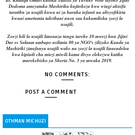
Bi. Khadija Omari kutoka Taasisi ya Tuvuke Wote iliyoko Jijini
Dodoma ameyataka Mashirika kujitokeza kwa wingi akisifu
taratibu za usajili kuwa ni za haraka tofauti na alivyofikiria
kwani ametumia takribani nusu saa kukamilisha zoezi la
usajili.
Zoezi hili la usajili limeanza tangu tarehe 10 mwezi huu Jijini
Dar es Salaam ambapo asilimia 80 ya NGO's zilizoko Kanda ya
Mashiriki zimefanya usajili wake na zoezi la usajili linaendelea
kwa kipindi cha miezi miwili kama ilivyo elekezwa katika
marekebisho ya Sheria Na. 3 ya mwaka 2019.
NO COMMENTS:
POST A COMMENT
OTHMAN MICHUZI