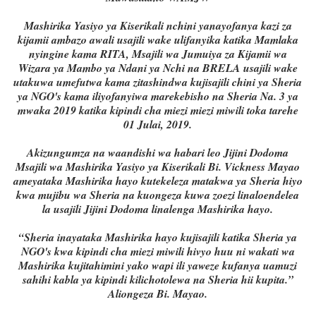
Mashirika Yasiyo ya Kiserikali nchini yanayofanya kazi za
kijamii ambazo awali usajili wake ulifanyika katika Mamlaka
nyingine kama RITA, Msajili wa Jumuiya za Kijamii wa
Wizara ya Mambo ya Ndani ya Nchi na BRELA usajili wake
utakuwa umefutwa kama zitashindwa kujisajili chini ya Sheria
ya NGO's kama iliyofanyiwa marekebisho na Sheria Na. 3 ya
mwaka 2019 katika kipindi cha miezi miezi miwili toka tarehe
01 Julai, 2019.
Akizungumza na waandishi wa habari leo Jijini Dodoma
Msajili wa Mashirika Yasiyo ya Kiserikali Bi. Vickness Mayao
ameyataka Mashirika hayo kutekeleza matakwa ya Sheria hiyo
kwa mujibu wa Sheria na kuongeza kuwa zoezi linaloendelea
la usajili Jijini Dodoma linalenga Mashirika hayo.
“Sheria inayataka Mashirika hayo kujisajili katika Sheria ya
NGO's kwa kipindi cha miezi miwili hivyo huu ni wakati wa
Mashirika kujitahimini yako wapi ili yaweze kufanya uamuzi
sahihi kabla ya kipindi kilichotolewa na Sheria hii kupita.”
Aliongeza Bi. Mayao.