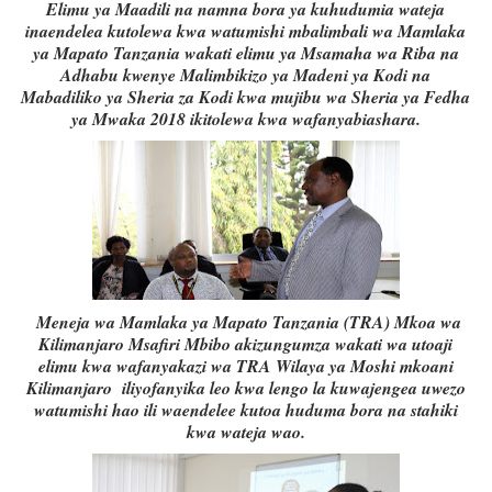
Elimu ya Maadili na namna bora ya kuhudumia wateja
inaendelea kutolewa kwa watumishi mbalimbali wa Mamlaka
ya Mapato Tanzania wakati elimu ya Msamaha wa Riba na
Adhabu kwenye Malimbikizo ya Madeni ya Kodi na
Mabadiliko ya Sheria za Kodi kwa mujibu wa Sheria ya Fedha
ya Mwaka 2018 ikitolewa kwa wafanyabiashara.
Meneja wa Mamlaka ya Mapato Tanzania (TRA) Mkoa wa
Kilimanjaro Msafiri Mbibo akizungumza wakati wa utoaji
elimu kwa wafanyakazi wa TRA Wilaya ya Moshi mkoani
Kilimanjaro iliyofanyika leo kwa lengo la kuwajengea uwezo
watumishi hao ili waendelee kutoa huduma bora na stahiki
kwa wateja wao.