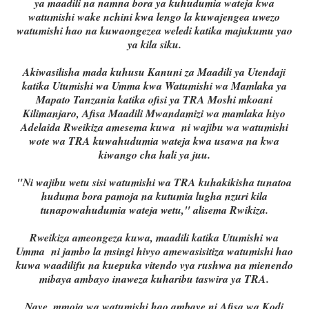
ya maadili na namna bora ya kuhudumia wateja kwa
watumishi wake nchini kwa lengo la kuwajengea uwezo
watumishi hao na kuwaongezea weledi katika majukumu yao
ya kila siku.
Akiwasilisha mada kuhusu Kanuni za Maadili ya Utendaji
katika Utumishi wa Umma kwa Watumishi wa Mamlaka ya
Mapato Tanzania katika ofisi ya TRA Moshi mkoani
Kilimanjaro, Afisa Maadili Mwandamizi wa mamlaka hiyo
Adelaida Rweikiza amesema kuwa ni wajibu wa watumishi
wote wa TRA kuwahudumia wateja kwa usawa na kwa
kiwango cha hali ya juu.
"Ni wajibu wetu sisi watumishi wa TRA kuhakikisha tunatoa
huduma bora pamoja na kutumia lugha nzuri kila
tunapowahudumia wateja wetu," alisema Rwikiza.
Rweikiza ameongeza kuwa, maadili katika Utumishi wa
Umma ni jambo la msingi hivyo amewasisitiza watumishi hao
kuwa waadilifu na kuepuka vitendo vya rushwa na mienendo
mibaya ambayo inaweza kuharibu taswira ya TRA.
Naye, mmoja wa watumishi hao ambaye ni Afisa wa Kodi