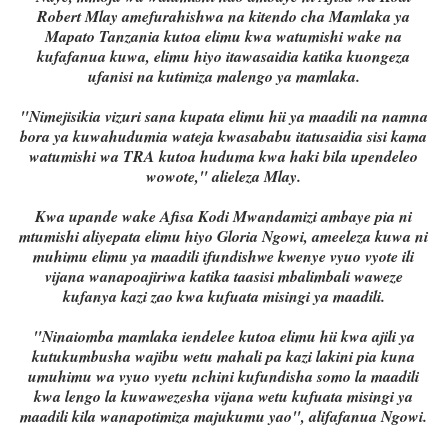
Robert Mlay amefurahishwa na kitendo cha Mamlaka ya
Mapato Tanzania kutoa elimu kwa watumishi wake na
kufafanua kuwa, elimu hiyo itawasaidia katika kuongeza
ufanisi na kutimiza malengo ya mamlaka.
"Nimejisikia vizuri sana kupata elimu hii ya maadili na namna
bora ya kuwahudumia wateja kwasababu itatusaidia sisi kama
watumishi wa TRA kutoa huduma kwa haki bila upendeleo
wowote," alieleza Mlay.
Kwa upande wake Afisa Kodi Mwandamizi ambaye pia ni
mtumishi aliyepata elimu hiyo Gloria Ngowi, ameeleza kuwa ni
muhimu elimu ya maadili ifundishwe kwenye vyuo vyote ili
vijana wanapoajiriwa katika taasisi mbalimbali waweze
kufanya kazi zao kwa kufuata misingi ya maadili.
"Ninaiomba mamlaka iendelee kutoa elimu hii kwa ajili ya
kutukumbusha wajibu wetu mahali pa kazi lakini pia kuna
umuhimu wa vyuo vyetu nchini kufundisha somo la maadili
kwa lengo la kuwawezesha vijana wetu kufuata misingi ya
maadili kila wanapotimiza majukumu yao", alifafanua Ngowi.