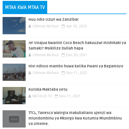
MTAA KWA MTAA TV
Huu ndio Uzuri wa Zanzibar
Othman Michuzi
Apr 02, 2023
Je! Unajua kwanini Coco Beach hakuuzwi mishikaki ya
Samaki? Msikilize Dullah hapa
Othman Michuzi
Dec 30, 2021
Hivi ndivyo mambo huwa katika Pwani ya Bagamoyo
Othman Michuzi
Nov 11, 2021
Kutoka Maktaba yetu
MICHUZI TV
Nov 11, 2021
TTCL, Tanesco Waingia makubaliano ujenzi wa
miundombinu ya Mkongo kwa Kutumia Miundmbinu
ya Umeme.