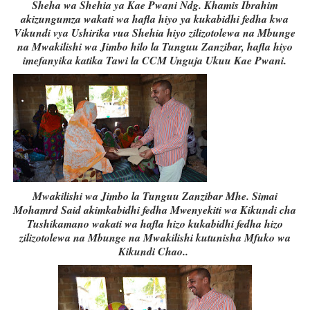
Sheha wa Shehia ya Kae Pwani Ndg. Khamis Ibrahim
akizungumza wakati wa hafla hiyo ya kukabidhi fedha kwa
Vikundi vya Ushirika vua Shehia hiyo zilizotolewa na Mbunge
na Mwakilishi wa Jimbo hilo la Tunguu Zanzibar, hafla hiyo
imefanyika katika Tawi la CCM Unguja Ukuu Kae Pwani.
Mwakilishi wa Jimbo la Tunguu Zanzibar Mhe. Simai
Mohamrd Said akimkabidhi fedha Mwenyekiti wa Kikundi cha
Tushikamano wakati wa hafla hizo kukabidhi fedha hizo
zilizotolewa na Mbunge na Mwakilishi kutunisha Mfuko wa
Kikundi Chao..