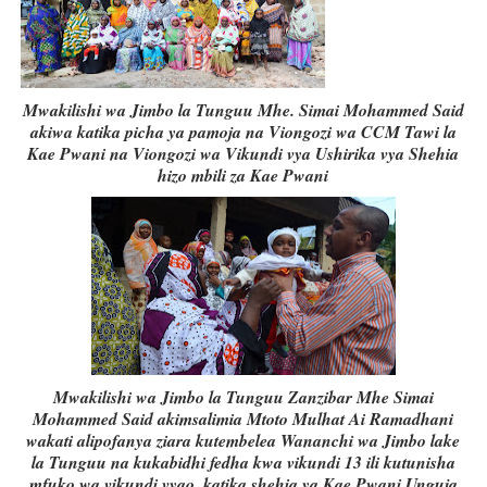
Mwakilishi wa Jimbo la Tunguu Mhe. Simai Mohammed Said
akiwa katika picha ya pamoja na Viongozi wa CCM Tawi la
Kae Pwani na Viongozi wa Vikundi vya Ushirika vya Shehia
hizo mbili za Kae Pwani
Mwakilishi wa Jimbo la Tunguu Zanzibar Mhe Simai
Mohammed Said akimsalimia Mtoto Mulhat Ai Ramadhani
wakati alipofanya ziara kutembelea Wananchi wa Jimbo lake
la Tunguu na kukabidhi fedha kwa vikundi 13 ili kutunisha
mfuko wa vikundi vyao, katika shehia ya Kae Pwani Unguja