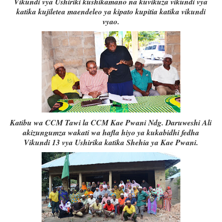
Vikundi vya Ushiriki kushikamano na kuvikuza vikundi vya
katika kujiletea maendeleo ya kipato kupitia katika vikundi
vyao.
Katibu wa CCM Tawi la CCM Kae Pwani Ndg. Daruweshi Ali
akizungumza wakati wa hafla hiyo ya kukabidhi fedha
Vikundi 13 vya Ushirika katika Shehia ya Kae Pwani.