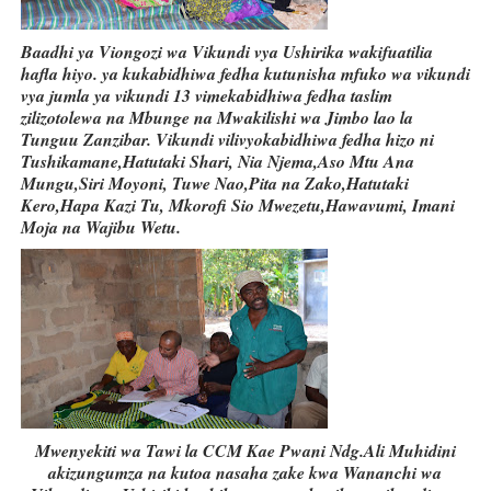
Baadhi ya Viongozi wa Vikundi vya Ushirika wakifuatilia
hafla hiyo. ya kukabidhiwa fedha kutunisha mfuko wa vikundi
vya jumla ya vikundi 13 vimekabidhiwa fedha taslim
zilizotolewa na Mbunge na Mwakilishi wa Jimbo lao la
Tunguu Zanzibar. Vikundi vilivyokabidhiwa fedha hizo ni
Tushikamane,Hatutaki Shari, Nia Njema,Aso Mtu Ana
Mungu,Siri Moyoni, Tuwe Nao,Pita na Zako,Hatutaki
Kero,Hapa Kazi Tu, Mkorofi Sio Mwezetu,Hawavumi, Imani
Moja na Wajibu Wetu.
Mwenyekiti wa Tawi la CCM Kae Pwani Ndg.Ali Muhidini
akizungumza na kutoa nasaha zake kwa Wananchi wa