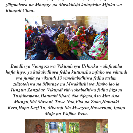
zilizotolewa na Mbunge na Mwakilishi kutunisha Mfuko wa
Kikundi Chao..
Baadhi ya Viongozi wa Vikundi vya Ushirika wakifuatilia
hafla hiyo. ya kukabidhiwa fedha kutunisha mfuko wa vikundi
vya jumla ya vikundi 13 vimekabidhiwa fedha taslim
zilizotolewa na Mbunge na Mwakilishi wa Jimbo lao la
Tunguu Zanzibar. Vikundi vilivyokabidhiwa fedha hizo ni
Tushikamane,Hatutaki Shari, Nia Njema,Aso Mtu Ana
Mungu,Siri Moyoni, Tuwe Nao,Pita na Zako,Hatutaki
Kero,Hapa Kazi Tu, Mkorofi Sio Mwezetu,Hawavumi, Imani
Moja na Wajibu Wetu.