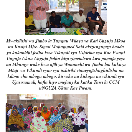
Mwakilishi wa Jimbo la Tunguu Wilaya ya Kati Unguja Mkoa
wa Kusini Mhe. Simai Mohammed Said akizungumza baada
ya kukabidhi fedha kwa Vikundi vya Ushirika vya Kae Pwani
Unguja Ukuu Unguja fedha hizo zimetolewa kwa pomoja yeye
na Mbunge wake kwa ajili ya Wananchi wa Jimbo lao kukuza
Mtaji wa Vikundi vyao vya ushiriki vinavyojishughulisha na
kilimo cha mboga mbogo, kuweka na kukopa na vikundi vya
Ujasiriamali, hafla hiyo imefanyika katika Tawi la CCM
uNGUJA Ukuu Kae Pwani.