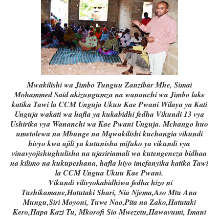
Mwakilishi wa Jimbo Tunguu Zanzibar Mhe, Simai
Mohammed Said akizungumza na wananchi wa Jimbo lake
katika Tawi la CCM Unguja Ukuu Kae Pwani Wilaya ya Kati
Unguja wakati wa hafla ya kukabidhi fedha Vikundi 13 vya
Ushirika vya Wananchi wa Kae Pwani Unguja. Mchango huo
umetolewa na Mbunge na Mqwakilishi kuchangia vikundi
hivyo kwa ajili ya kutunisha mifuko ya vikundi vya
vinavyojishughulisha na ujasiriamali wa kutengeneza bidhaa
na kilimo na kukupeshana, hafla hiyo imefanyika katika Tawi
la CCM Ungua Ukuu Kae Pwani.
Vikundi vilivyokabidhiwa fedha hizo ni
Tushikamane,Hatutaki Shari, Nia Njema,Aso Mtu Ana
Mungu,Siri Moyoni, Tuwe Nao,Pita na Zako,Hatutaki
Kero,Hapa Kazi Tu, Mkorofi Sio Mwezetu,Hawavumi, Imani