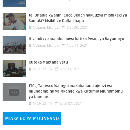
Je! Unajua kwanini Coco Beach hakuuzwi mishikaki ya
Samaki? Msikilize Dullah hapa
Othman Michuzi
Dec 30, 2021
Hivi ndivyo mambo huwa katika Pwani ya Bagamoyo
Othman Michuzi
Nov 11, 2021
Kutoka Maktaba yetu
MICHUZI TV
Nov 11, 2021
TTCL, Tanesco Waingia makubaliano ujenzi wa
miundombinu ya Mkongo kwa Kutumia Miundmbinu
ya Umeme.
MICHUZI TV
Sept 07, 2021
MIAKA 60 YA MUUNGANO