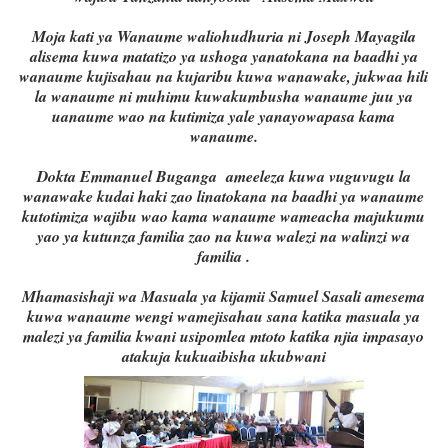
Moja kati ya Wanaume waliohudhuria ni Joseph Mayagila
alisema kuwa matatizo ya ushoga yanatokana na baadhi ya
wanaume kujisahau na kujaribu kuwa wanawake, jukwaa hili
la wanaume ni muhimu kuwakumbusha wanaume juu ya
uanaume wao na kutimiza yale yanayowapasa kama
wanaume.
Dokta Emmanuel Buganga ameeleza kuwa vuguvugu la
wanawake kudai haki zao linatokana na baadhi ya wanaume
kutotimiza wajibu wao kama wanaume wameacha majukumu
yao ya kutunza familia zao na kuwa walezi na walinzi wa
familia .
Mhamasishaji wa Masuala ya kijamii Samuel Sasali amesema
kuwa wanaume wengi wamejisahau sana katika masuala ya
malezi ya familia kwani usipomlea mtoto katika njia impasayo
atakuja kukuaibisha ukubwani