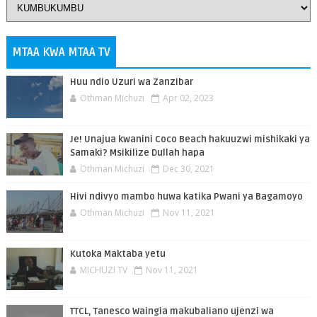
MTAA KWA MTAA TV
Huu ndio Uzuri wa Zanzibar
Othman Michuzi
Apr 02, 2023
Je! Unajua kwanini Coco Beach hakuuzwi mishikaki ya
Samaki? Msikilize Dullah hapa
Othman Michuzi
Dec 30, 2021
Hivi ndivyo mambo huwa katika Pwani ya Bagamoyo
Othman Michuzi
Nov 11, 2021
Kutoka Maktaba yetu
MICHUZI TV
Nov 11, 2021
TTCL, Tanesco Waingia makubaliano ujenzi wa