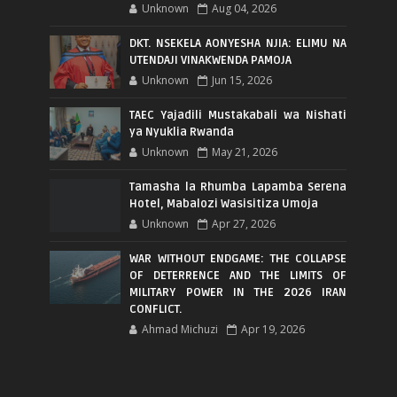
Unknown
Aug 04, 2026
DKT. NSEKELA AONYESHA NJIA: ELIMU NA
UTENDAJI VINAKWENDA PAMOJA
Unknown
Jun 15, 2026
TAEC Yajadili Mustakabali wa Nishati
ya Nyuklia Rwanda
Unknown
May 21, 2026
Tamasha la Rhumba Lapamba Serena
Hotel, Mabalozi Wasisitiza Umoja
Unknown
Apr 27, 2026
WAR WITHOUT ENDGAME: THE COLLAPSE
OF DETERRENCE AND THE LIMITS OF
MILITARY POWER IN THE 2026 IRAN
CONFLICT.
Ahmad Michuzi
Apr 19, 2026