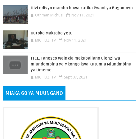
Hivi ndivyo mambo huwa katika Pwani ya Bagamoyo
Othman Michuzi
Nov 11, 2021
Kutoka Maktaba yetu
MICHUZI TV
Nov 11, 2021
TTCL, Tanesco Waingia makubaliano ujenzi wa
miundombinu ya Mkongo kwa Kutumia Miundmbinu
ya Umeme.
MICHUZI TV
Sept 07, 2021
MIAKA 60 YA MUUNGANO