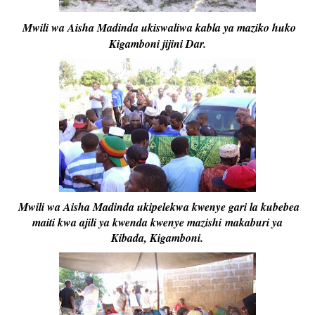
Mwili wa Aisha Madinda ukiswaliwa kabla ya maziko huko
Kigamboni jijini Dar.
Mwili wa Aisha Madinda ukipelekwa kwenye gari la kubebea
maiti kwa ajili ya kwenda kwenye mazishi
makaburi ya
Kibada, Kigamboni.