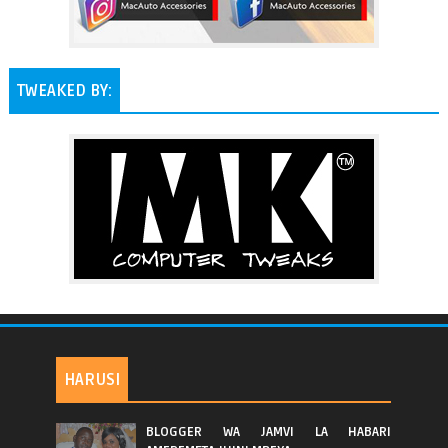
TWEAKED BY:
HARUSI
BLOGGER WA JAMVI LA HABARI