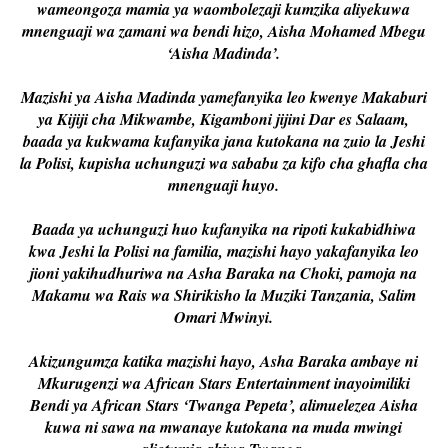
wameongoza mamia ya waombolezaji kumzika aliyekuwa
mnenguaji wa zamani wa bendi hizo, Aisha Mohamed Mbegu
‘Aisha Madinda’.
Mazishi ya Aisha Madinda yamefanyika leo kwenye Makaburi
ya Kijiji cha Mikwambe, Kigamboni jijini Dar es Salaam,
baada ya kukwama kufanyika jana kutokana na zuio la Jeshi
la Polisi, kupisha uchunguzi wa sababu za kifo cha ghafla cha
mnenguaji huyo.
Baada ya uchunguzi huo kufanyika na ripoti kukabidhiwa
kwa Jeshi la Polisi na familia, mazishi hayo yakafanyika leo
jioni yakihudhuriwa na Asha Baraka na Choki, pamoja na
Makamu wa Rais wa Shirikisho la Muziki Tanzania, Salim
Omari Mwinyi.
Akizungumza katika mazishi hayo, Asha Baraka ambaye ni
Mkurugenzi wa African Stars Entertainment inayoimiliki
Bendi ya African Stars ‘Twanga Pepeta’, alimuelezea Aisha
kuwa ni sawa na mwanaye kutokana na muda mwingi