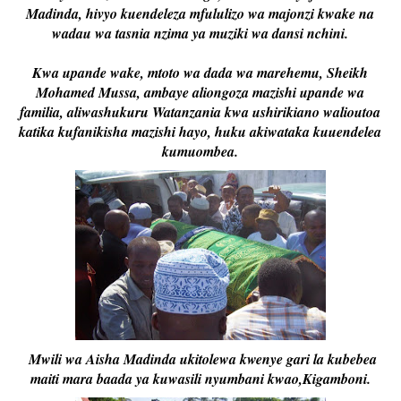
Madinda, hivyo kuendeleza mfululizo wa majonzi kwake na
wadau wa tasnia nzima ya muziki wa dansi nchini.
Kwa upande wake, mtoto wa dada wa marehemu, Sheikh
Mohamed Mussa, ambaye aliongoza mazishi upande wa
familia, aliwashukuru Watanzania kwa ushirikiano walioutoa
katika kufanikisha mazishi hayo, huku akiwataka kuuendelea
kumuombea.
Mwili wa Aisha Madinda ukitolewa kwenye gari la kubebea
maiti mara baada ya kuwasili nyumbani kwao,Kigamboni.