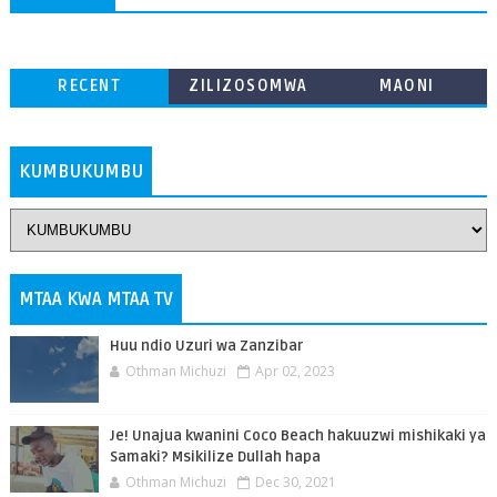
RECENT
ZILIZOSOMWA
MAONI
ZAIDI
KUMBUKUMBU
MTAA KWA MTAA TV
Huu ndio Uzuri wa Zanzibar
Othman Michuzi
Apr 02, 2023
Je! Unajua kwanini Coco Beach hakuuzwi mishikaki ya
Samaki? Msikilize Dullah hapa
Othman Michuzi
Dec 30, 2021