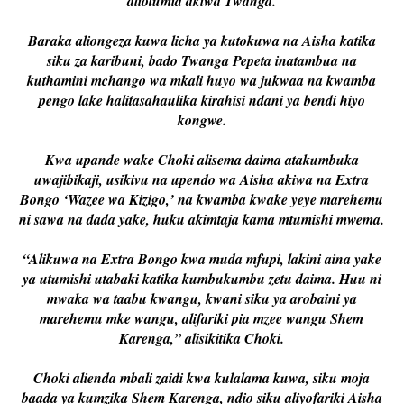
aliotumia akiwa Twanga.
Baraka aliongeza kuwa licha ya kutokuwa na Aisha katika
siku za karibuni, bado Twanga Pepeta inatambua na
kuthamini mchango wa mkali huyo wa jukwaa na kwamba
pengo lake halitasahaulika kirahisi ndani ya bendi hiyo
kongwe.
Kwa upande wake Choki alisema daima atakumbuka
uwajibikaji, usikivu na upendo wa Aisha akiwa na Extra
Bongo ‘Wazee wa Kizigo,’ na kwamba kwake yeye marehemu
ni sawa na dada yake, huku akimtaja kama mtumishi mwema.
“Alikuwa na Extra Bongo kwa muda mfupi, lakini aina yake
ya utumishi utabaki katika kumbukumbu zetu daima. Huu ni
mwaka wa taabu kwangu, kwani siku ya arobaini ya
marehemu mke wangu, alifariki pia mzee wangu Shem
Karenga,” alisikitika Choki.
Choki alienda mbali zaidi kwa kulalama kuwa, siku moja
baada ya kumzika Shem Karenga, ndio siku aliyofariki Aisha