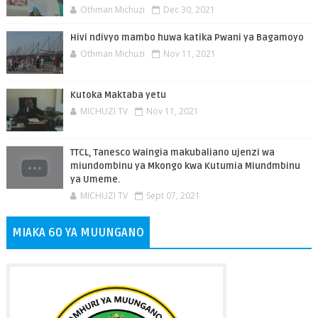
Othman Michuzi
Dec 30, 2021
Hivi ndivyo mambo huwa katika Pwani ya Bagamoyo
Othman Michuzi
Nov 11, 2021
Kutoka Maktaba yetu
MICHUZI TV
Nov 11, 2021
TTCL, Tanesco Waingia makubaliano ujenzi wa
miundombinu ya Mkongo kwa Kutumia Miundmbinu
ya Umeme.
MICHUZI TV
Sept 07, 2021
MIAKA 60 YA MUUNGANO