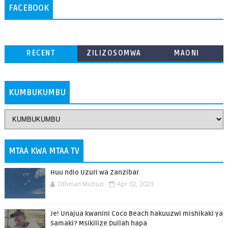
FACEBOOK
RECENT
ZILIZOSOMWA
MAONI
ZAIDI
KUMBUKUMBU
MTAA KWA MTAA TV
Huu ndio Uzuri wa Zanzibar
Othman Michuzi
Apr 02, 2023
Je! Unajua kwanini Coco Beach hakuuzwi mishikaki ya
Samaki? Msikilize Dullah hapa