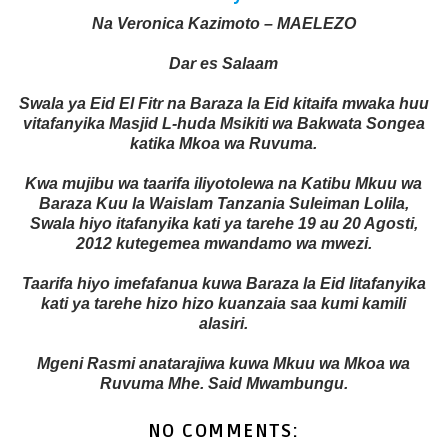
Na Veronica Kazimoto – MAELEZO
Dar es Salaam
Swala ya Eid El Fitr na Baraza la Eid kitaifa mwaka huu
vitafanyika Masjid L-huda Msikiti wa Bakwata Songea
katika Mkoa wa Ruvuma.
Kwa mujibu wa taarifa iliyotolewa na Katibu Mkuu wa
Baraza Kuu la Waislam Tanzania Suleiman Lolila,
Swala hiyo itafanyika kati ya tarehe 19 au 20 Agosti,
2012 kutegemea mwandamo wa mwezi.
Taarifa hiyo imefafanua kuwa Baraza la Eid litafanyika
kati ya tarehe hizo hizo kuanzaia saa kumi kamili
alasiri.
Mgeni Rasmi anatarajiwa kuwa Mkuu wa Mkoa wa
Ruvuma Mhe. Said Mwambungu.
NO COMMENTS: