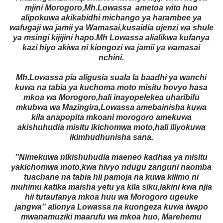
mjini Morogoro,Mh.Lowassa ametoa wito huo
alipokuwa akikabidhi michango ya harambee ya
wafugaji wa jamii ya Wamasai,kusaidia ujenzi wa shule
ya msingi kijijini hapo.Mh Lowassa alialikwa kufanya
kazi hiyo akiwa ni kiongozi wa jamii ya wamasai
nchini.
Mh.Lowassa pia aligusia suala la baadhi ya wanchi
kuwa na tabia ya kuchoma moto misitu hovyo hasa
mkoa wa Morogoro,hali inayopelekea uharibifu
mkubwa wa Mazingira,Lowassa amebainisha kuwa
kila anapopita mkoani morogoro amekuwa
akishuhudia misitu ikichomwa moto,hali iliyokuwa
ikimhudhunisha sana.
''Nimekuwa nikishuhudia maeneo kadhaa ya misitu
yakichomwa moto,kwa hivyo ndugu zanguni naomba
tuachane na tabia hii pamoja na kuwa kilimo ni
muhimu katika maisha yetu ya kila siku,lakini kwa njia
hii tutaufanya mkoa huu wa Morogoro ugeuke
jangwa'' alionya Lowassa na kuongeza kuwa iwapo
mwanamuziki maarufu wa mkoa huo, Marehemu