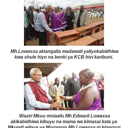
Mh.Lowassa akiangalia madawati yaliyokabidhiwa
kwa shule hiyo na benki ya KCB hivi karibuni.
Waziri Mkuu mstaafu Mh Edward Lowassa
akikabidhiwa kibuyu na mama wa kimasai kata ya
Mkundi wilaya ya Morogoro.Mh.Lowassa ni kiongozi