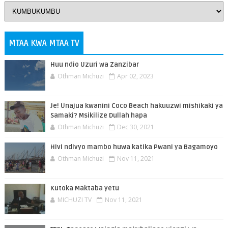
MTAA KWA MTAA TV
Huu ndio Uzuri wa Zanzibar
Othman Michuzi
Apr 02, 2023
Je! Unajua kwanini Coco Beach hakuuzwi mishikaki ya
Samaki? Msikilize Dullah hapa
Othman Michuzi
Dec 30, 2021
Hivi ndivyo mambo huwa katika Pwani ya Bagamoyo
Othman Michuzi
Nov 11, 2021
Kutoka Maktaba yetu
MICHUZI TV
Nov 11, 2021