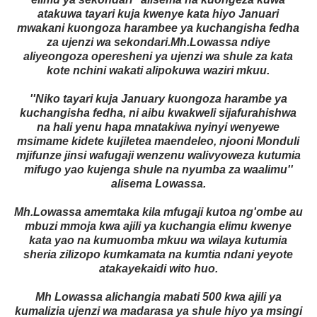
atakuwa tayari kuja kwenye kata hiyo Januari
mwakani kuongoza harambee ya kuchangisha fedha
za ujenzi wa sekondari.Mh.Lowassa ndiye
aliyeongoza operesheni ya ujenzi wa shule za kata
kote nchini wakati alipokuwa waziri mkuu.
''Niko tayari kuja January kuongoza harambe ya
kuchangisha fedha, ni aibu kwakweli sijafurahishwa
na hali yenu hapa mnatakiwa nyinyi wenyewe
msimame kidete kujiletea maendeleo, njooni Monduli
mjifunze jinsi wafugaji wenzenu walivyoweza kutumia
mifugo yao kujenga shule na nyumba za waalimu''
alisema Lowassa.
Mh.Lowassa amemtaka kila mfugaji kutoa ng'ombe au
mbuzi mmoja kwa ajili ya kuchangia elimu kwenye
kata yao na kumuomba mkuu wa wilaya kutumia
sheria zilizopo kumkamata na kumtia ndani yeyote
atakayekaidi wito huo.
Mh Lowassa alichangia mabati 500 kwa ajili ya
kumalizia ujenzi wa madarasa ya shule hiyo ya msingi