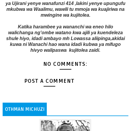
ya Ujirani yenye wanafunzi 414 ,lakini yenye upungufu
mkubwa wa Waalimu, wawili tu mmoja wa kuajiriwa na
mwingine wa kujitolea.
Katika harambee ya wananchi wa eneo hilo
walichanga ng'ombe watano kwa ajili ya kuendeleza
shule hiyo, idadi ambayo mh Lowassa aliipinga,akidai
kuwa ni Wanachi hao wana idadi kubwa ya mifugo
hivyo walipaswa kujitolea zaidi.
NO COMMENTS:
POST A COMMENT
OTHMAN MICHUZI