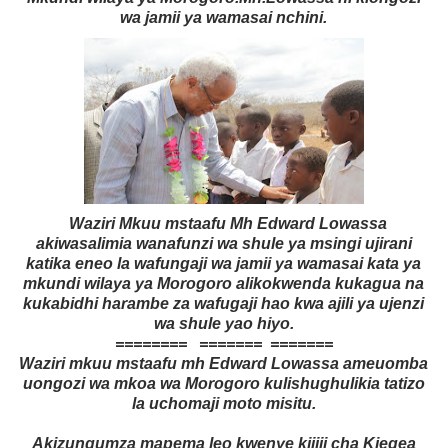
wa jamii ya wamasai nchini.
Waziri Mkuu mstaafu Mh Edward Lowassa
akiwasalimia wanafunzi wa shule ya msingi ujirani
katika eneo la wafungaji wa jamii ya wamasai kata ya
mkundi wilaya ya Morogoro alikokwenda kukagua na
kukabidhi harambe za wafugaji hao kwa ajili ya ujenzi
wa shule yao hiyo.
======== ======= =======
Waziri mkuu mstaafu mh Edward Lowassa ameuomba
uongozi wa mkoa wa Morogoro kulishughulikia tatizo
la uchomaji moto misitu.
Akizungumza mapema leo kwenye kijiji cha Kiegea