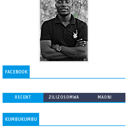
FACEBOOK
RECENT
ZILIZOSOMWA
MAONI
ZAIDI
KUMBUKUMBU