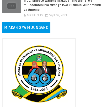
TTCL, Tanesco Waingia makubaliano ujenzi wa
miundombinu ya Mkongo kwa Kutumia Miundmbinu
ya Umeme.
MICHUZI TV
Sept 07, 2021
MIAKA 60 YA MUUNGANO