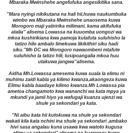
Mbaraka Mwinshehe angefufuka angesikitika sana.
''Mara nyingi nikikutana na hali hii,huwa naukumbuka
wimbo wa Mbaraka Mwinshehe unaosema kuwa
Morogoro maji yatiririka milimani, kama akifufuka
atalia'' alisema Lowassa na kuuomba uongozi wa
mkoa kushirikiana kwa pamoja kutafuta suluhisho la
tatizo hilo ambalo limekuwa likikithiri siku hadi
siku.
''Mh DC wa Morogoro nawaombeni mtafute
suluhisho la tatizo hili, tusipoangalia mkoa huu
utakuwa jangwa''alisema.
Aidha Mh.Lowassa amesema kuwa suala la elimu ni
muhimu zaidi kabla ya kilimo kwanza,akaongeza kuwa
Elimu kabla baadaye kilimo kwanza.Mh Lowassa pia
ametoa changamoto kwa wananchi wa kata mpya ya
mkundi ya jamii hiyo ya wafugaji kuanza ujenzi wa
shule ya sekondari ya kata.
''Ni aibu kata hii kutokuwa na shule ya sekondari
wakati kila kata nchini ina shule ya sekondari ,ambako
hivi sasa angalau kuna usawa kwa watoto kugusa
elimu ya sekondari'' alisema na kuongeza kuwa