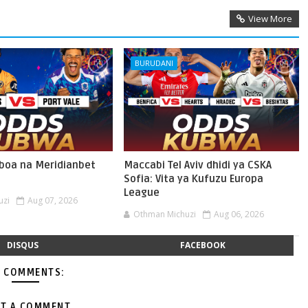
View More
BURUDANI
oboa na Meridianbet
Maccabi Tel Aviv dhidi ya CSKA
Sofia: Vita ya Kufuzu Europa
League
uzi
Aug 07, 2026
Othman Michuzi
Aug 06, 2026
DISQUS
FACEBOOK
 COMMENTS:
T A COMMENT