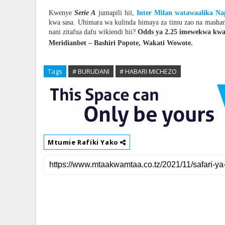
Kwenye
Serie A
jumapili hii,
Inter Milan watawaalika Na
kwa sasa. Uhimara wa kulinda himaya za timu zao na masham
nani zitafua dafu wikiendi hii?
Odds ya 2.25 imewekwa kwa 
Meridianbet – Bashiri Popote, Wakati Wowote.
Tags
# BURUDANI
# HABARI MICHEZO
Mtumie Rafiki Yako