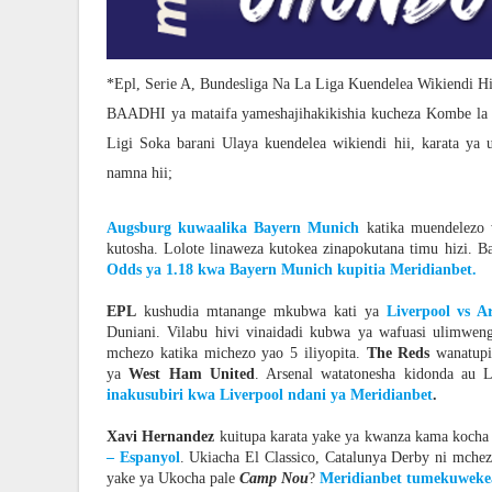
*Epl, Serie A, Bundesliga Na La Liga Kuendelea Wikiendi Hi
BAADHI ya mataifa yameshajihakikishia kucheza Kombe la 
Ligi Soka barani Ulaya kuendelea wikiendi hii, karata ya
namna hii;
Augsburg kuwaalika Bayern Munich
katika muendelezo
kutosha. Lolote linaweza kutokea zinapokutana timu hizi.
Odds ya 1.18 kwa Bayern Munich kupitia Meridianbet.
EPL
kushudia mtanange mkubwa kati ya
Liverpool vs A
Duniani. Vilabu hivi vinaidadi kubwa ya wafuasi ulimwen
mchezo katika michezo yao 5 iliyopita.
The Reds
wanatupi
ya
West Ham United
. Arsenal watatonesha kidonda au 
inakusubiri kwa Liverpool ndani ya Meridianbet
.
Xavi Hernandez
kuitupa karata yake ya kwanza kama koch
– Espanyol
. Ukiacha El Classico, Catalunya Derby ni mchez
yake ya Ukocha pale
Camp Nou
?
Meridianbet tumekuwekea