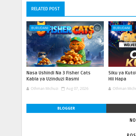
RELATED POST
BURUDANI
BURUDANI
Nasa Ushindi Na 3 Fisher Cats
Siku ya Kut
Kabla ya Uzinduzi Rasmi
Hii Hapa
Othman Michuzi
Aug 07, 2026
Othman Mich
BLOGGER
NO
POS