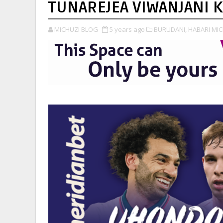
TUNAREJEA VIWANJANI 
MICHUZI BLOG
5 years ago
BURUDANI,
HABARI MI