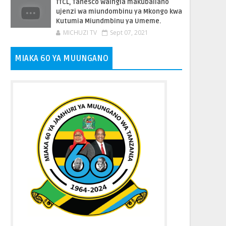
TTCL, Tanesco Waingia makubaliano
ujenzi wa miundombinu ya Mkongo kwa
Kutumia Miundmbinu ya Umeme.
MICHUZI TV
Sept 07, 2021
MIAKA 60 YA MUUNGANO