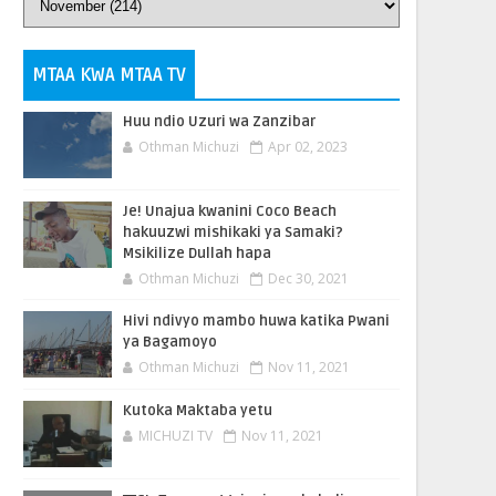
MTAA KWA MTAA TV
Huu ndio Uzuri wa Zanzibar
Othman Michuzi
Apr 02, 2023
Je! Unajua kwanini Coco Beach
hakuuzwi mishikaki ya Samaki?
Msikilize Dullah hapa
Othman Michuzi
Dec 30, 2021
Hivi ndivyo mambo huwa katika Pwani
ya Bagamoyo
Othman Michuzi
Nov 11, 2021
Kutoka Maktaba yetu
MICHUZI TV
Nov 11, 2021