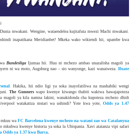
i
Dunia mwakani. Wengine, wataendelea kujitafuta mwezi Machi mwakani.
 ushindi inapatikana Meridianbet! Mkeka wako wikiendi hii, upambe kwa
 wa
Bundesliga
Ijumaa hii. Huu ni mchezo ambao unazalisha magoli ya
 Bayern ni wa moto, Augsburg nao – sio wanyonge, kazi wanaiweza.
Ifuate
rsenal
. Hakika, hii ndio ligi ya soka inayofatiliwa na mashabiki wengi
guni.
The Gunners
wapo kwenye kiwango thabiti wakiwa hawajapoteza
a magoli ya kila namna lakini, wanakidonda cha kupoteza mchezo dhidi
Liverpool watakatiza mstari wa ushindi? Yote kwa yote,
Odds ya 1.47
a mkuu wa
FC Barcelona kwenye mchezo na watani zao wa Catalanyua
o mkubwa kwenye historia ya soka la Uhispania. Xavi ataianza vipi safari
 Odds ya 1.37 kwa Barca
.