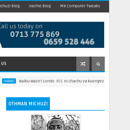
chuzi Blog
Jiachie Blog
MK Computer Tweaks
 US
Naibu Waziri Londo: FCC ni chachu ya kuongeza thamani ya mazao
I
OTHMAN MICHUZI