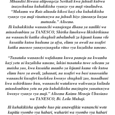
Mhandisi Ikwasa aliipongeza Serikali kwa juhudi kubwa
inazochukua kuhakikisha vyanzo vya maji vinalindwa.
“Makamu wa Rais aliunda kikosi kazi cha kuhakikisha
vyanzo vya maji vinatunzwa na juhudi hizo zimeanza kuzaa
matunda.” Alisema.
Ili kuhakikisha wananchi wanajenga dhana ya umiliki wa
miundombinu ya TANESCO, Shirika limekuwa likishirikiana
na wananchi katika shughuli mbalimbali za kijamii kama vile
kusaidia kutoa huduma za afya, elimu ya awali na usafiri
katika maeneo yanayozunguka vituo vya kuzalisha umeme.
“Tunataka wananchi wafahamu kuwa pamoja na kwamba
kazi yetu ni kuzalisha umeme, lakini tunataka tuwe sehemu ya
maisha yao, kwa kusaidia mambo ya kijamii kama vile kutoa
elimu bure ya awali, zahanati, na usafiri wa basi unaosaidia
wananchi kusafiri kuelekea kwenye shughuli zao, tunadhani
kwa ushirikiano huu, wananchi watakuwa wakwanza kulinda
miundombinu yetu na pia kuhakikisha mazingira yanatunzwa
kwenye vyanzo vya maji.” Alisema Kaimu Meneja Uhusiano
wa TANESCO, Bi. Leila Muhaji.
Ili kuhakikisha ujumbe huo pia unawafikia wananchi wote
kupitia vyombo vya habari, wahariri wa vyombo vya habari