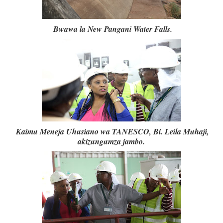
Bwawa la New Pangani Water Falls.
Kaimu Meneja Uhusiano wa TANESCO, Bi. Leila Muhaji,
akizungumza jambo.