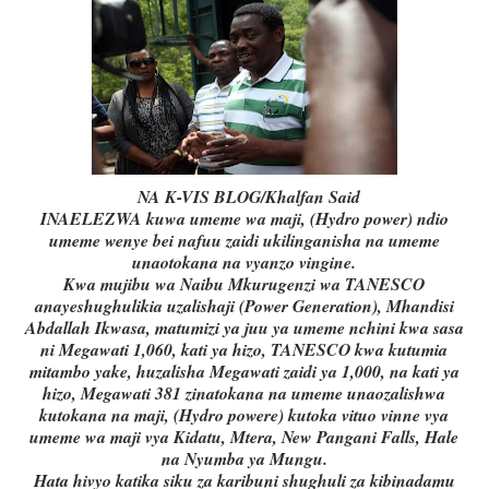
NA K-VIS BLOG/Khalfan Said
INAELEZWA kuwa umeme wa maji, (Hydro power) ndio
umeme wenye bei nafuu zaidi ukilinganisha na umeme
unaotokana na vyanzo vingine.
Kwa mujibu wa Naibu Mkurugenzi wa TANESCO
anayeshughulikia uzalishaji (Power Generation), Mhandisi
Abdallah Ikwasa, matumizi ya juu ya umeme nchini kwa sasa
ni Megawati 1,060, kati ya hizo, TANESCO kwa kutumia
mitambo yake, huzalisha Megawati zaidi ya 1,000, na kati ya
hizo, Megawati 381 zinatokana na umeme unaozalishwa
kutokana na maji, (Hydro powere) kutoka vituo vinne vya
umeme wa maji vya Kidatu, Mtera, New Pangani Falls, Hale
na Nyumba ya Mungu.
Hata hivyo katika siku za karibuni shughuli za kibinadamu