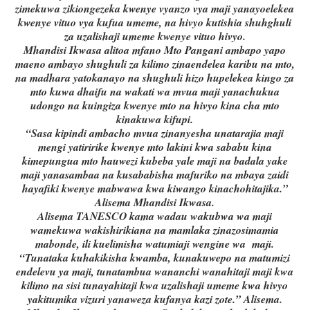
zimekuwa zikiongezeka kwenye vyanzo vya maji yanayoelekea
kwenye vituo vya kufua umeme, na hivyo kutishia shuhghuli
za uzalishaji umeme kwenye vituo hivyo.
Mhandisi Ikwasa alitoa mfano Mto Pangani ambapo yapo
maeno ambayo shughuli za kilimo zinaendelea karibu na mto,
na madhara yatokanayo na shughuli hizo hupelekea kingo za
mto kuwa dhaifu na wakati wa mvua maji yanachukua
udongo na kuingiza kwenye mto na hivyo kina cha mto
kinakuwa kifupi.
“Sasa kipindi ambacho mvua zinanyesha unatarajia maji
mengi yatiririke kwenye mto lakini kwa sababu kina
kimepungua mto hauwezi kubeba yale maji na badala yake
maji yanasambaa na kusababisha mafuriko na mbaya zaidi
hayafiki kwenye mabwawa kwa kiwango kinachohitajika.”
Alisema Mhandisi Ikwasa.
Alisema TANESCO kama wadau wakubwa wa maji
wamekuwa wakishirikiana na mamlaka zinazosimamia
mabonde, ili kuelimisha watumiaji wengine wa
maji.
“Tunataka kuhakikisha kwamba, kunakuwepo na matumizi
endelevu ya maji, tunatambua wananchi wanahitaji maji kwa
kilimo na sisi tunayahitaji kwa uzalishaji umeme kwa hivyo
yakitumika vizuri yanaweza kufanya kazi zote.” Alisema.