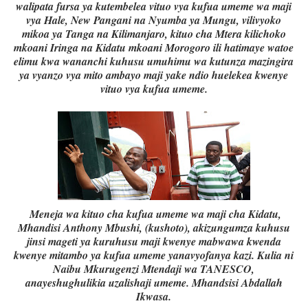
walipata fursa ya kutembelea vituo vya kufua umeme wa maji
vya Hale, New Pangani na Nyumba ya Mungu, vilivyoko
mikoa ya Tanga na Kilimanjaro, kituo cha Mtera kilichoko
mkoani Iringa na Kidatu mkoani Morogoro ili hatimaye watoe
elimu kwa wananchi kuhusu umuhimu wa kutunza mazingira
ya vyanzo vya mito ambayo maji yake ndio huelekea kwenye
vituo vya kufua umeme.
Meneja wa kituo cha kufua umeme wa maji cha Kidatu,
Mhandisi Anthony Mbushi, (kushoto), akizungumza kuhusu
jinsi mageti ya kuruhusu maji kwenye mabwawa kwenda
kwenye mitambo ya kufua umeme yanavyofanya kazi. Kulia ni
Naibu Mkurugenzi Mtendaji wa TANESCO,
anayeshughulikia uzalishaji umeme. Mhandsisi Abdallah
Ikwasa.