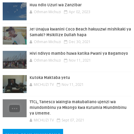
Huu ndio Uzuri wa Zanzibar
Othman Michuzi
Apr 02, 2023
Je! Unajua kwanini Coco Beach hakuuzwi mishikaki ya
Samaki? Msikilize Dullah hapa
Othman Michuzi
Dec 30, 2021
Hivi ndivyo mambo huwa katika Pwani ya Bagamoyo
Othman Michuzi
Nov 11, 2021
Kutoka Maktaba yetu
MICHUZI TV
Nov 11, 2021
TTCL, Tanesco Waingia makubaliano ujenzi wa
miundombinu ya Mkongo kwa Kutumia Miundmbinu
ya Umeme.
MICHUZI TV
Sept 07, 2021