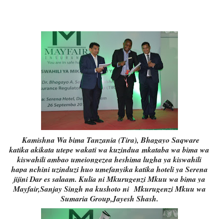
Kamishna Wa bima Tanzania (Tira), Bhagayo Saqware
katika akikata utepe wakati wa kuzindua
mkataba wa bima wa
kiswahili ambao umeiongezea heshima lugha ya kiswahili
hapa nchini uzinduzi huo umefanyika katika hoteli ya Serena
jijini Dar es salaam. Kulia ni Mkurugenzi Mkuu wa bima ya
Mayfair,Sanjay Singh na kushoto ni
Mkurugenzi Mkuu wa
Sumaria Group,Jayesh Shash.