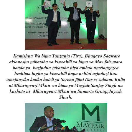
Kamishna Wa bima Tanzania (Tira), Bhagayo Saqware
akionesha mikataba ya kiswahili ya bima ya May fair mara
baada ya kuzindua
mkataba hiyo ambao umeiongezea
heshima lugha ya kiswahili hapa nchini uzinduzi huo
umefanyika katika hoteli ya Serena jijini Dar es salaam. Kulia
ni Mkurugenzi Mkuu wa bima ya Mayfair,Sanjay Singh na
kushoto ni
Mkurugenzi Mkuu wa Sumaria Group,Jayesh
Shash.