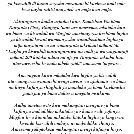
ya kiswahili ili kumuwezesha mwananchi kuelewa haki zake
kwa lugha rahisi anayoielewa moja kwa moja.
Akizungumza katika uzinduzi huo, Kamishna Wa bima
Tanzania (Tira), Bhagayo Saqware amesema, mkataba huu
wa bima wa kiswahili wa Mayfair umeiongezea heshima lugha
ya kiswahili kwani wameonyesha wanaiheshimu lugha ya
taifa inayotumiwa na watanzania takribani milioni 50.
"Lugha ya kiswahili inazungumzwa na zaidi ya wazungumzaji
milioni 200 kutoka ndani na nje ya Tanzania, mktaba huu
utawawezesha kwenda mbele zaidi" amesema Saqware.
Ameongeza kuwa mkataba kwa lugha ya kiswahili
utawaongezea wananchi wengi uwezo wa ufahamu wa bima
na hivyo kufanya shughuli ya mamlaka ya bima kuelimisha
jamii juu ya bima itakuwa imepata msukumo
Aidha ametoa wito kwa makampuni mengine ya bima
kufanyia mabadiliko mikataba yao kama walivyofanya
Mayfair kwa kuandaa mikataba kutoka lugha ya kingereza
kwenda kiswahili ambayo ni mabadiliko chanya.
Amesema yakijitokeza makampuni mengi kufanya hivyo,