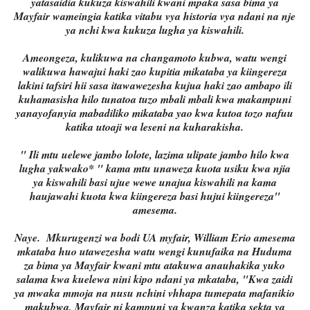
yatasaidia kukuza kiswahili kwani mpaka sasa bima ya
Mayfair wameingia katika vitabu vya historia vya ndani na nje
ya nchi kwa kukuza lugha ya kiswahili.
Ameongeza, kulikuwa na changamoto kubwa, watu wengi
walikuwa hawajui haki zao kupitia mikataba ya kiingereza
lakini tafsiri hii sasa itawawezesha kujua haki zao ambapo ili
kuhamasisha hilo tunatoa tuzo mbali mbali kwa makampuni
yanayofanyia mabadiliko mikataba yao kwa kutoa tozo nafuu
katika utoaji wa leseni na kuharakisha.
" Ili mtu uelewe jambo lolote, lazima ulipate jambo hilo kwa
lugha yakwako* " kama mtu unaweza kuota usiku kwa njia
ya kiswahili basi ujue wewe unajua kiswahili na kama
haujawahi kuota kwa kiingereza basi hujui kiingereza"
amesema.
Naye. Mkurugenzi wa bodi UA myfair, William Erio amesema
mkataba huo utawezesha watu wengi kunufaika na Huduma
za bima ya Mayfair kwani mtu atakuwa anauhakika yuko
salama kwa kuelewa nini kipo ndani ya mkataba, "Kwa zaidi
ya mwaka mmoja na nusu nchini vhhapa tumepata mafanikio
makubwa, Mayfair ni kampuni ya kwanza katika sekta ya