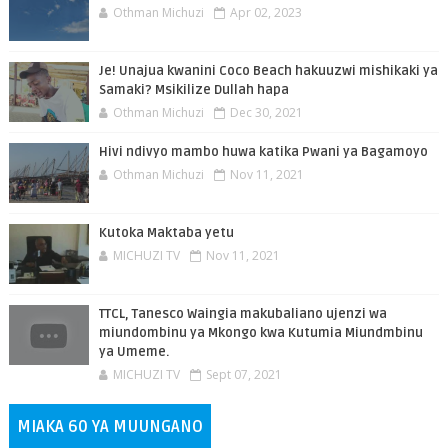
Othman Michuzi
Apr 02, 2023
Je! Unajua kwanini Coco Beach hakuuzwi mishikaki ya
Samaki? Msikilize Dullah hapa
Othman Michuzi
Dec 30, 2021
Hivi ndivyo mambo huwa katika Pwani ya Bagamoyo
Othman Michuzi
Nov 11, 2021
Kutoka Maktaba yetu
MICHUZI TV
Nov 11, 2021
TTCL, Tanesco Waingia makubaliano ujenzi wa
miundombinu ya Mkongo kwa Kutumia Miundmbinu
ya Umeme.
MICHUZI TV
Sept 07, 2021
MIAKA 60 YA MUUNGANO