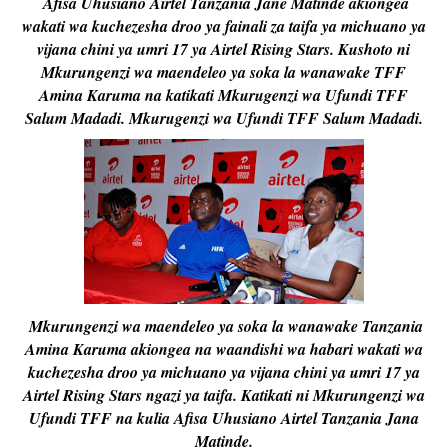
Afisa Uhusiano Airtel Tanzania Jane Matinde akiongea
wakati wa kuchezesha droo ya fainali za taifa ya michuano ya
vijana chini ya umri 17 ya Airtel Rising Stars. Kushoto ni
Mkurungenzi wa maendeleo ya soka la wanawake TFF
Amina Karuma na katikati Mkurugenzi wa Ufundi TFF
Salum Madadi. Mkurugenzi wa Ufundi TFF Salum Madadi.
Mkurungenzi wa maendeleo ya soka la wanawake Tanzania
Amina Karuma akiongea na waandishi wa habari wakati wa
kuchezesha droo ya michuano ya vijana chini ya umri 17 ya
Airtel Rising Stars ngazi ya taifa. Katikati ni Mkurungenzi wa
Ufundi TFF na kulia Afisa Uhusiano Airtel Tanzania Jana
Matinde.