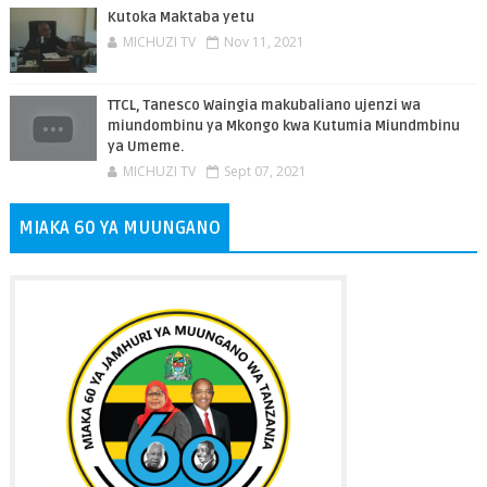
Kutoka Maktaba yetu
MICHUZI TV
Nov 11, 2021
TTCL, Tanesco Waingia makubaliano ujenzi wa
miundombinu ya Mkongo kwa Kutumia Miundmbinu
ya Umeme.
MICHUZI TV
Sept 07, 2021
MIAKA 60 YA MUUNGANO