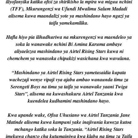
iliyofanyika katika ofisi za shirikisho la mpira wa miguu nchini
(TFF), Mkurungenzi wa Ufundi Mwalimu Salum Madadi
alisema kuwa maandalizi yote ya mashindano hayo ngazi ya
taifa yamekamilika.
Hafla hiyo pia ilihudhuriwa na mkurengenzi wa maendeleo ya
soka la wanawake nchini Bi Amina Karuma ambaye
aliyaelezea mashindano ya Airtel Rising Stars kuwa ni
chemchem ya wanasoka chipukizi wasichana kwa wavulana.
“Mashindano ya Airtel Rising Stars yametusaidia kupata
wachezaji wenye vipaji vya ajabu ambao wanaunda timu za
Serengeti Boys na timu ya taifa ya wanawake yaani Twiga
Stars”, alisema na kuwashukuru Airtel Tanzania kwa
kuendelea kudhamini mashindano hayo.
Kwa upande wake, Ofisa Uhusiano wa Airtel Tanzania Jane
Matinde alisema kuwa kampuni yake inajivunia kuweza kutoa
mchango katika soka la Tanzania. “Airtel Rising Stars
imekuwa chanzo cha kutumainiwa kwa klabu na timu za Taifa