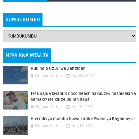
ZAIDI
KUMBUKUMBU
MTAA KWA MTAA TV
Huu ndio Uzuri wa Zanzibar
Othman Michuzi
Apr 02, 2023
Je! Unajua kwanini Coco Beach hakuuzwi mishikaki ya
Samaki? Msikilize Dullah hapa
Othman Michuzi
Dec 30, 2021
Hivi ndivyo mambo huwa katika Pwani ya Bagamoyo
Othman Michuzi
Nov 11, 2021