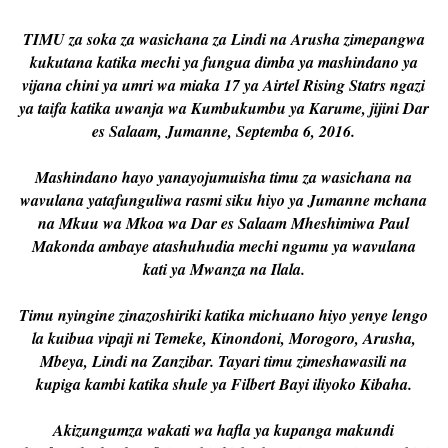
TIMU za soka za wasichana za Lindi na Arusha zimepangwa
kukutana katika mechi ya fungua dimba ya mashindano ya
vijana chini ya umri wa miaka 17 ya Airtel Rising Statrs ngazi
ya taifa katika uwanja wa Kumbukumbu ya Karume, jijini Dar
es Salaam, Jumanne, Septemba 6, 2016.
Mashindano hayo yanayojumuisha timu za wasichana na
wavulana yatafunguliwa rasmi siku hiyo ya Jumanne mchana
na Mkuu wa Mkoa wa Dar es Salaam Mheshimiwa Paul
Makonda ambaye atashuhudia mechi ngumu ya wavulana
kati ya Mwanza na Ilala.
Timu nyingine zinazoshiriki katika michuano hiyo yenye lengo
la kuibua vipaji ni Temeke, Kinondoni, Morogoro, Arusha,
Mbeya, Lindi na Zanzibar. Tayari timu zimeshawasili na
kupiga kambi katika shule ya Filbert Bayi iliyoko Kibaha.
Akizungumza wakati wa hafla ya kupanga makundi