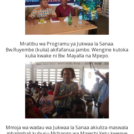
Mratibu wa Programu ya Jukwaa la Sanaa.
Bw.Ruyembe (kulia) akifafanua jambo. Wengine kutoka
kulia kwake ni Bw. Mayalla na Mpepo.
Mmoja wa wadau wa Jukwaa la Sanaa akiuliza maswala
mbalimbali kuhusu Mchango wa Majeshi Yetu kwenye