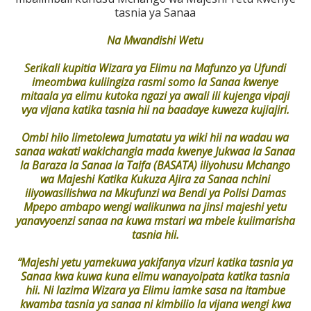
tasnia ya Sanaa
Na Mwandishi Wetu
Serikali kupitia Wizara ya Elimu na Mafunzo ya Ufundi
imeombwa kuliingiza rasmi somo la Sanaa kwenye
mitaala ya elimu kutoka ngazi ya awali ili kujenga vipaji
vya vijana katika tasnia hii na baadaye kuweza kujiajiri.
Ombi hilo limetolewa Jumatatu ya wiki hii na wadau wa
sanaa wakati wakichangia mada kwenye Jukwaa la Sanaa
la Baraza la Sanaa la Taifa (BASATA) iliyohusu Mchango
wa Majeshi Katika Kukuza Ajira za Sanaa nchini
iliyowasilishwa na Mkufunzi wa Bendi ya Polisi Damas
Mpepo ambapo wengi walikunwa na jinsi majeshi yetu
yanavyoenzi sanaa na kuwa mstari wa mbele kuiimarisha
tasnia hii.
“Majeshi yetu yamekuwa yakifanya vizuri katika tasnia ya
Sanaa kwa kuwa kuna elimu wanayoipata katika tasnia
hii. Ni lazima Wizara ya Elimu iamke sasa na itambue
kwamba tasnia ya sanaa ni kimbilio la vijana wengi kwa