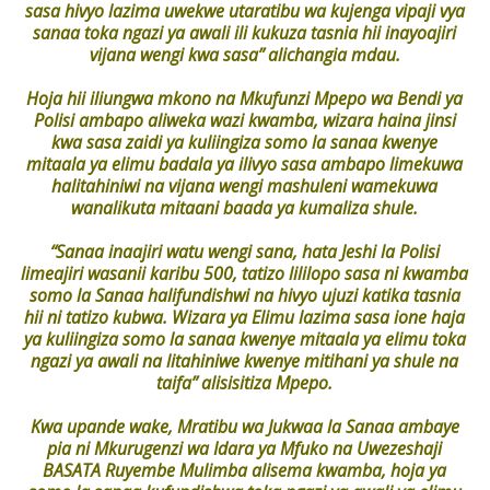
sasa hivyo lazima uwekwe utaratibu wa kujenga vipaji vya
sanaa toka ngazi ya awali ili kukuza tasnia hii inayoajiri
vijana wengi kwa sasa” alichangia mdau.
Hoja hii iliungwa mkono na Mkufunzi Mpepo wa Bendi ya
Polisi ambapo aliweka wazi kwamba, wizara haina jinsi
kwa sasa zaidi ya kuliingiza somo la sanaa kwenye
mitaala ya elimu badala ya ilivyo sasa ambapo limekuwa
halitahiniwi na vijana wengi mashuleni wamekuwa
wanalikuta mitaani baada ya kumaliza shule.
“Sanaa inaajiri watu wengi sana, hata Jeshi la Polisi
limeajiri wasanii karibu 500, tatizo lililopo sasa ni kwamba
somo la Sanaa halifundishwi na hivyo ujuzi katika tasnia
hii ni tatizo kubwa. Wizara ya Elimu lazima sasa ione haja
ya kuliingiza somo la sanaa kwenye mitaala ya elimu toka
ngazi ya awali na litahiniwe kwenye mitihani ya shule na
taifa” alisisitiza Mpepo.
Kwa upande wake, Mratibu wa Jukwaa la Sanaa ambaye
pia ni Mkurugenzi wa Idara ya Mfuko na Uwezeshaji
BASATA Ruyembe Mulimba alisema kwamba, hoja ya