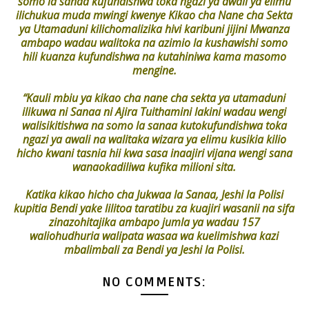
somo la sanaa kufundishwa toka ngazi ya awali ya elimu
ilichukua muda mwingi kwenye Kikao cha Nane cha Sekta
ya Utamaduni kilichomalizika hivi karibuni jijini Mwanza
ambapo wadau walitoka na azimio la kushawishi somo
hili kuanza kufundishwa na kutahiniwa kama masomo
mengine.
“Kauli mbiu ya kikao cha nane cha sekta ya utamaduni
ilikuwa ni Sanaa ni Ajira Tuithamini lakini wadau wengi
walisikitishwa na somo la sanaa kutokufundishwa toka
ngazi ya awali na walitaka wizara ya elimu kusikia kilio
hicho kwani tasnia hii kwa sasa inaajiri vijana wengi sana
wanaokadiliwa kufika milioni sita.
Katika kikao hicho cha Jukwaa la Sanaa, Jeshi la Polisi
kupitia Bendi yake lilitoa taratibu za kuajiri wasanii na sifa
zinazohitajika ambapo jumla ya wadau 157
waliohudhuria walipata wasaa wa kuelimishwa kazi
mbalimbali za Bendi ya Jeshi la Polisi.
NO COMMENTS: