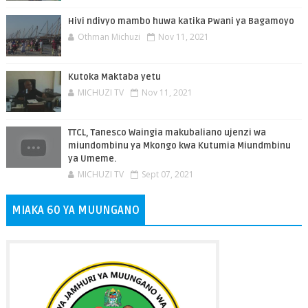
Hivi ndivyo mambo huwa katika Pwani ya Bagamoyo
Othman Michuzi
Nov 11, 2021
Kutoka Maktaba yetu
MICHUZI TV
Nov 11, 2021
TTCL, Tanesco Waingia makubaliano ujenzi wa
miundombinu ya Mkongo kwa Kutumia Miundmbinu
ya Umeme.
MICHUZI TV
Sept 07, 2021
MIAKA 60 YA MUUNGANO