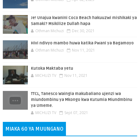
Je! Unajua kwanini Coco Beach hakuuzwi mishikaki ya
Samaki? Msikilize Dullah hapa
Othman Michuzi
Dec 30, 2021
Hivi ndivyo mambo huwa katika Pwani ya Bagamoyo
Othman Michuzi
Nov 11, 2021
Kutoka Maktaba yetu
MICHUZI TV
Nov 11, 2021
TTCL, Tanesco Waingia makubaliano ujenzi wa
miundombinu ya Mkongo kwa Kutumia Miundmbinu
ya Umeme.
MICHUZI TV
Sept 07, 2021
MIAKA 60 YA MUUNGANO