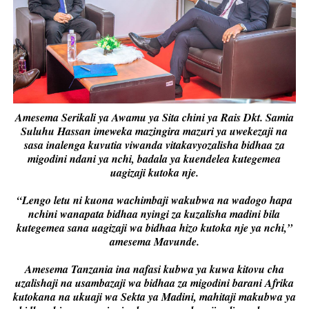
Amesema Serikali ya Awamu ya Sita chini ya Rais Dkt. Samia
Suluhu Hassan imeweka mazingira mazuri ya uwekezaji na
sasa inalenga kuvutia viwanda vitakavyozalisha bidhaa za
migodini ndani ya nchi, badala ya kuendelea kutegemea
uagizaji kutoka nje.
“Lengo letu ni kuona wachimbaji wakubwa na wadogo hapa
nchini wanapata bidhaa nyingi za kuzalisha madini bila
kutegemea sana uagizaji wa bidhaa hizo kutoka nje ya nchi,”
amesema Mavunde.
Amesema Tanzania ina nafasi kubwa ya kuwa kitovu cha
uzalishaji na usambazaji wa bidhaa za migodini barani Afrika
kutokana na ukuaji wa Sekta ya Madini, mahitaji makubwa ya