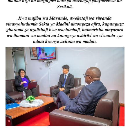
bidhaa hizo na mazingira bora ya uwekezaji yaliyowekwa na
Serikali.
Kwa mujibu wa Mavunde, uwekezaji wa viwanda
vinavyohudumia Sekta ya Madini utaongeza ajira, kupunguza
gharama za uzalishaji kwa wachimbaji, kuimarisha mnyororo
wa thamani wa madini na kuongeza ushiriki wa viwanda vya
ndani kwenye uchumi wa madini.