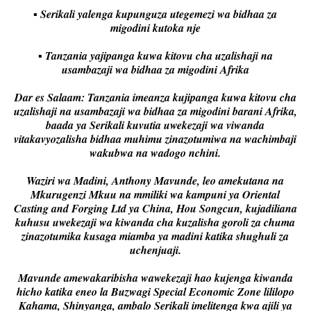
▪️ Serikali yalenga kupunguza utegemezi wa bidhaa za
migodini kutoka nje
▪️ Tanzania yajipanga kuwa kitovu cha uzalishaji na
usambazaji wa bidhaa za migodini Afrika
Dar es Salaam: Tanzania imeanza kujipanga kuwa kitovu cha
uzalishaji na usambazaji wa bidhaa za migodini barani Afrika,
baada ya Serikali kuvutia uwekezaji wa viwanda
vitakavyozalisha bidhaa muhimu zinazotumiwa na wachimbaji
wakubwa na wadogo nchini.
Waziri wa Madini, Anthony Mavunde, leo amekutana na
Mkurugenzi Mkuu na mmiliki wa kampuni ya Oriental
Casting and Forging Ltd ya China, Hou Songcun, kujadiliana
kuhusu uwekezaji wa kiwanda cha kuzalisha goroli za chuma
zinazotumika kusaga miamba ya madini katika shughuli za
uchenjuaji.
Mavunde amewakaribisha wawekezaji hao kujenga kiwanda
hicho katika eneo la Buzwagi Special Economic Zone lililopo
Kahama, Shinyanga, ambalo Serikali imelitenga kwa ajili ya