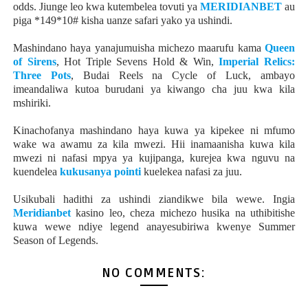
odds. Jiunge leo kwa kutembelea tovuti ya
MERIDIANBET
au
piga *149*10# kisha uanze safari yako ya ushindi.
Mashindano haya yanajumuisha michezo maarufu kama
Queen
of Sirens
, Hot Triple Sevens Hold & Win,
Imperial Relics:
Three Pots
, Budai Reels na Cycle of Luck, ambayo
imeandaliwa kutoa burudani ya kiwango cha juu kwa kila
mshiriki.
Kinachofanya mashindano haya kuwa ya kipekee ni mfumo
wake wa awamu za kila mwezi. Hii inamaanisha kuwa kila
mwezi ni nafasi mpya ya kujipanga, kurejea kwa nguvu na
kuendelea
kukusanya pointi
kuelekea nafasi za juu.
Usikubali hadithi za ushindi ziandikwe bila wewe. Ingia
Meridianbet
kasino leo, cheza michezo husika na uthibitishe
kuwa wewe ndiye legend anayesubiriwa kwenye Summer
Season of Legends.
NO COMMENTS: