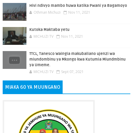
Hivi ndivyo mambo huwa katika Pwani ya Bagamoyo
Othman Michuzi
Nov 11, 2021
Kutoka Maktaba yetu
MICHUZI TV
Nov 11, 2021
TTCL, Tanesco Waingia makubaliano ujenzi wa
miundombinu ya Mkongo kwa Kutumia Miundmbinu
ya Umeme.
MICHUZI TV
Sept 07, 2021
MIAKA 60 YA MUUNGANO