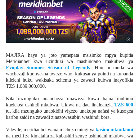
MAJIRA haya ya joto yamepata msisimko mpya kupitia
Meridianbet kwa uzinduzi wa mashindano makubwa ya
Evoplay Summer Season of Legends
. Huu ni muda wa
wachezaji kuonyesha uwezo wao, kukusanya pointi na kupanda
kileleni huku wakisaka sehemu ya zawadi kubwa inayofikia
TZS 1,089,000,000.
Kila mzunguko unaocheza unaweza kuwa hatua muhimu
kuelekea ushindi mkubwa. Ukiwa na dau linaloanzia
TZS 600
tu, kila mzunguko unaokidhi vigezo unakupa nafasi ya kusogea
karibu zaidi na zawadi zinazowasubiri washindi bora.
Vilevile, meridianbet wana michezo mingi ya
kasino mtandaoni
na mechi za kimataifa za kubashiri zenye ushindani mkubwa wa