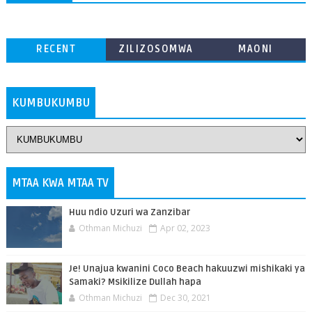
RECENT
ZILIZOSOMWA
MAONI
ZAIDI
KUMBUKUMBU
MTAA KWA MTAA TV
Huu ndio Uzuri wa Zanzibar
Othman Michuzi
Apr 02, 2023
Je! Unajua kwanini Coco Beach hakuuzwi mishikaki ya
Samaki? Msikilize Dullah hapa
Othman Michuzi
Dec 30, 2021