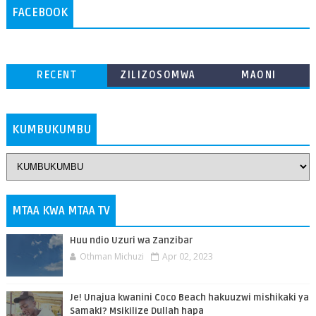
FACEBOOK
RECENT
ZILIZOSOMWA
MAONI
ZAIDI
KUMBUKUMBU
MTAA KWA MTAA TV
Huu ndio Uzuri wa Zanzibar
Othman Michuzi
Apr 02, 2023
Je! Unajua kwanini Coco Beach hakuuzwi mishikaki ya
Samaki? Msikilize Dullah hapa