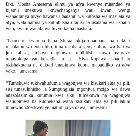
Dkt. Mosha Amesema elimu ya afya kwenye mitandao ya
kijamii imekuwa ikiwachanganya watu kwani wengi
wanaofanya hivyo hawana utaalamu wa kutosha wa masuala ya
afya, wala namna ya kuthibitsha ufanisi na usalama wa ushauri
wao, kwani wanafanya hivyo kama biashara.
“Uzuri ni kwamba hapa Shifaa ukija unaonana na daktari
mtaalamu wa eneo hilo, tuna maabara yenye ubora wa hali ya
juu kabisa, ambayo utapimwa kuthibitisha kuwa mafunzo
tunayokupa yanakusaidia au la… Siyo kupewa ushauri tu
ukishakutana na daktari unapimwa kuona mabadiliko ya afya
yako,” amesema.
“Tumekuwa tukiwahudumia wagonjwa wa kisukari aina ya pili,
sisi tunasuluhisho la kumpungizia mgonjwa mzigo wa dawa
anazolazimika kutumia kwa siku, tumekuwa na wagonjwa
waliopimwa na kuonekana wana kisukari aina ya pili lakini
tumewaondoa kwenye matumizi ya dawa,” amesema