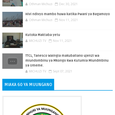
Othman Michuzi
Dec 30, 2021
Hivi ndivyo mambo huwa katika Pwani ya Bagamoyo
Othman Michuzi
Nov 11, 2021
Kutoka Maktaba yetu
MICHUZI TV
Nov 11, 2021
TTCL, Tanesco Waingia makubaliano ujenzi wa
miundombinu ya Mkongo kwa Kutumia Miundmbinu
ya Umeme.
MICHUZI TV
Sept 07, 2021
MIAKA 60 YA MUUNGANO