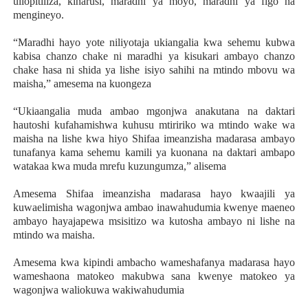
uliopitiliza, kiharusi, maradhi ya moyo, maradhi ya figo na
mengineyo.
“Maradhi hayo yote niliyotaja ukiangalia kwa sehemu kubwa
kabisa chanzo chake ni maradhi ya kisukari ambayo chanzo
chake hasa ni shida ya lishe isiyo sahihi na mtindo mbovu wa
maisha,” amesema na kuongeza
“Ukiaangalia muda ambao mgonjwa anakutana na daktari
hautoshi kufahamishwa kuhusu mtiririko wa mtindo wake wa
maisha na lishe kwa hiyo Shifaa imeanzisha madarasa ambayo
tunafanya kama sehemu kamili ya kuonana na daktari ambapo
watakaa kwa muda mrefu kuzungumza,” alisema
Amesema Shifaa imeanzisha madarasa hayo kwaajili ya
kuwaelimisha wagonjwa ambao inawahudumia kwenye maeneo
ambayo hayajapewa msisitizo wa kutosha ambayo ni lishe na
mtindo wa maisha.
Amesema kwa kipindi ambacho wameshafanya madarasa hayo
wameshaona matokeo makubwa sana kwenye matokeo ya
wagonjwa waliokuwa wakiwahudumia