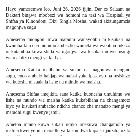
Hayo yamesemwa leo, Juni 26, 2026 jjijini Dar es Salaam na
Daktari bingwa mbobezi wa homoni na tezi wa Hospitali ya
Shifaa ya Kinondoni, Dkt. Singla Mosha, wakati akizungumzia
magonjwa sugu
Amesema miongoni mwa maradhi wanayotibu ni kisukari na
kwamba kitu cha muhimu ambacho wamekuwa wakitilia mkazo
ni kutambua kuwa shida ya ugonjwa wa kisukari ndiyo msingi
wa matatizo mengi ya kiafya.
Amesema Katika matibabu ya sukari na magonjwa mengine
sugu, eneo ambalo halijapewa nafasi yake ipasavyo na msisitizo
wa kutosha ni suala la lishe na mtindo wa maisha.
Amesema Shifaa imejikita sana katika kuonesha umuhimu wa
lishe na mtindo wa maisha katika kukabiliana na changamoto
hiyo ya kisukari ambacho ndicho chanzo cha matatizo mengi ya
maradhi sugu kwenye jamii.
Ametoa mfano kuwa sukari ndiyo imekuwa changamoto ya
mafuta kwenye ini, maradhi ya kushindwa kupata ujauzito, uzito