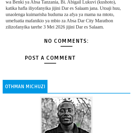
wa Benki ya Absa Tanzania, Bi. Abigail Lukuvi (kushoto),
katika hafla iliyofanyika jijini Dar es Salaam jana. Utoaji huu,
unaolenga kuimarisha huduma za afya ya mama na mtoto,
umefuatia mafanikio ya mbio za Absa Dar City Marathon
zilizofanyika tarehe 3 Mei 2026 jijini Dar es Salaam.
NO COMMENTS:
POST A COMMENT
OTHMAN MICHUZI