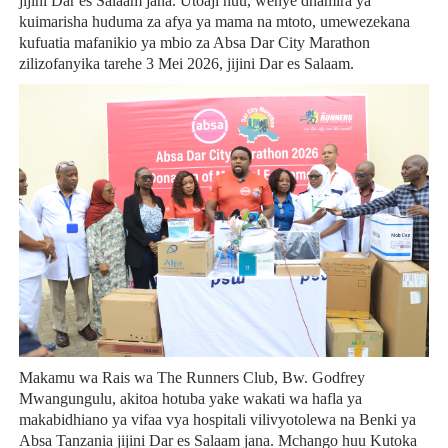
jijini Dar es Salaam jana. Utoaji huu, wenye dhamira ya
kuimarisha huduma za afya ya mama na mtoto, umewezekana
kufuatia mafanikio ya mbio za Absa Dar City Marathon
zilizofanyika tarehe 3 Mei 2026, jijini Dar es Salaam.
Makamu wa Rais wa The Runners Club, Bw. Godfrey
Mwangungulu, akitoa hotuba yake wakati wa hafla ya
makabidhiano ya vifaa vya hospitali vilivyotolewa na Benki ya
Absa Tanzania jijini Dar es Salaam jana. Mchango huu Kutoka