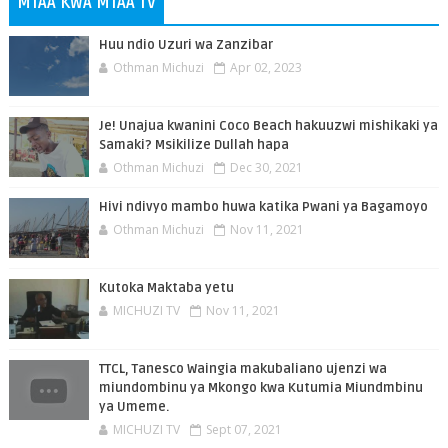
MTAA KWA MTAA TV
Huu ndio Uzuri wa Zanzibar
Othman Michuzi
Apr 02, 2023
Je! Unajua kwanini Coco Beach hakuuzwi mishikaki ya
Samaki? Msikilize Dullah hapa
Othman Michuzi
Dec 30, 2021
Hivi ndivyo mambo huwa katika Pwani ya Bagamoyo
Othman Michuzi
Nov 11, 2021
Kutoka Maktaba yetu
MICHUZI TV
Nov 11, 2021
TTCL, Tanesco Waingia makubaliano ujenzi wa
miundombinu ya Mkongo kwa Kutumia Miundmbinu
ya Umeme.
MICHUZI TV
Sept 07, 2021