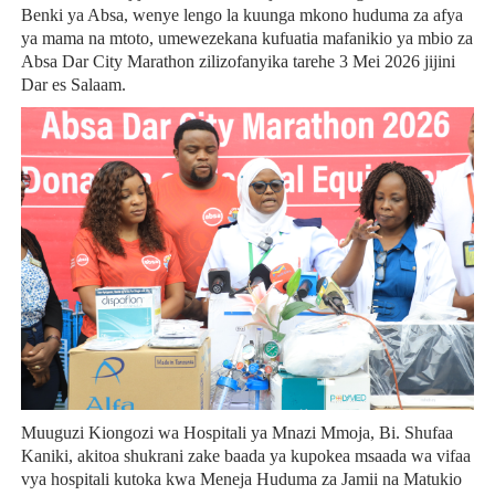
Benki ya Absa, wenye lengo la kuunga mkono huduma za afya
ya mama na mtoto, umewezekana kufuatia mafanikio ya mbio za
Absa Dar City Marathon zilizofanyika tarehe 3 Mei 2026 jijini
Dar es Salaam.
Muuguzi Kiongozi wa Hospitali ya Mnazi Mmoja, Bi. Shufaa
Kaniki, akitoa shukrani zake baada ya kupokea msaada wa vifaa
vya hospitali kutoka kwa Meneja Huduma za Jamii na Matukio