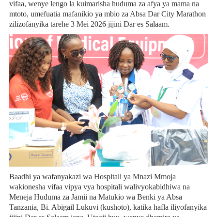
vifaa, wenye lengo la kuimarisha huduma za afya ya mama na
mtoto, umefuatia mafanikio ya mbio za Absa Dar City Marathon
zilizofanyika tarehe 3 Mei 2026 jijini Dar es Salaam.
Baadhi ya wafanyakazi wa Hospitali ya Mnazi Mmoja
wakionesha vifaa vipya vya hospitali walivyokabidhiwa na
Meneja Huduma za Jamii na Matukio wa Benki ya Absa
Tanzania, Bi. Abigail Lukuvi (kushoto), katika hafla iliyofanyika