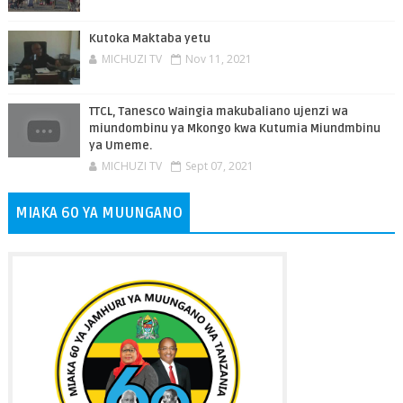
Kutoka Maktaba yetu
MICHUZI TV
Nov 11, 2021
TTCL, Tanesco Waingia makubaliano ujenzi wa
miundombinu ya Mkongo kwa Kutumia Miundmbinu
ya Umeme.
MICHUZI TV
Sept 07, 2021
MIAKA 60 YA MUUNGANO