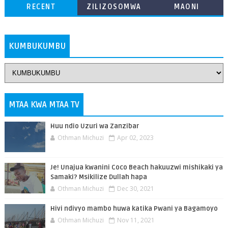
RECENT
ZILIZOSOMWA
MAONI
ZAIDI
KUMBUKUMBU
MTAA KWA MTAA TV
Huu ndio Uzuri wa Zanzibar
Othman Michuzi
Apr 02, 2023
Je! Unajua kwanini Coco Beach hakuuzwi mishikaki ya
Samaki? Msikilize Dullah hapa
Othman Michuzi
Dec 30, 2021
Hivi ndivyo mambo huwa katika Pwani ya Bagamoyo
Othman Michuzi
Nov 11, 2021