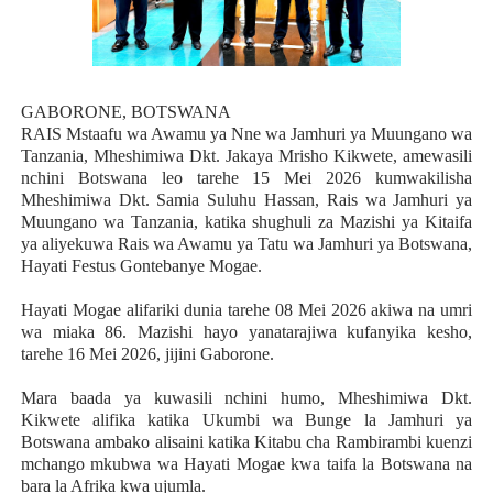
GABORONE, BOTSWANA
RAIS Mstaafu wa Awamu ya Nne wa Jamhuri ya Muungano wa
Tanzania, Mheshimiwa Dkt. Jakaya Mrisho Kikwete, amewasili
nchini Botswana leo tarehe 15 Mei 2026 kumwakilisha
Mheshimiwa Dkt. Samia Suluhu Hassan, Rais wa Jamhuri ya
Muungano wa Tanzania, katika shughuli za Mazishi ya Kitaifa
ya aliyekuwa Rais wa Awamu ya Tatu wa Jamhuri ya Botswana,
Hayati Festus Gontebanye Mogae.
Hayati Mogae alifariki dunia tarehe 08 Mei 2026 akiwa na umri
wa miaka 86. Mazishi hayo yanatarajiwa kufanyika kesho,
tarehe 16 Mei 2026, jijini Gaborone.
Mara baada ya kuwasili nchini humo, Mheshimiwa Dkt.
Kikwete alifika katika Ukumbi wa Bunge la Jamhuri ya
Botswana ambako alisaini katika Kitabu cha Rambirambi kuenzi
mchango mkubwa wa Hayati Mogae kwa taifa la Botswana na
bara la Afrika kwa ujumla.