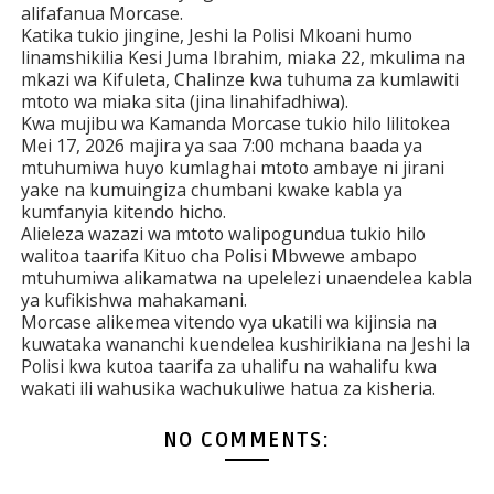
alifafanua Morcase.
Katika tukio jingine, Jeshi la Polisi Mkoani humo
linamshikilia Kesi Juma Ibrahim, miaka 22, mkulima na
mkazi wa Kifuleta, Chalinze kwa tuhuma za kumlawiti
mtoto wa miaka sita (jina linahifadhiwa).
Kwa mujibu wa Kamanda Morcase tukio hilo lilitokea
Mei 17, 2026 majira ya saa 7:00 mchana baada ya
mtuhumiwa huyo kumlaghai mtoto ambaye ni jirani
yake na kumuingiza chumbani kwake kabla ya
kumfanyia kitendo hicho.
Alieleza wazazi wa mtoto walipogundua tukio hilo
walitoa taarifa Kituo cha Polisi Mbwewe ambapo
mtuhumiwa alikamatwa na upelelezi unaendelea kabla
ya kufikishwa mahakamani.
Morcase alikemea vitendo vya ukatili wa kijinsia na
kuwataka wananchi kuendelea kushirikiana na Jeshi la
Polisi kwa kutoa taarifa za uhalifu na wahalifu kwa
wakati ili wahusika wachukuliwe hatua za kisheria.
NO COMMENTS: