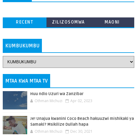
RECENT
ZILIZOSOMWA
MAONI
ZAIDI
KUMBUKUMBU
MTAA KWA MTAA TV
Huu ndio Uzuri wa Zanzibar
Othman Michuzi
Apr 02, 2023
Je! Unajua kwanini Coco Beach hakuuzwi mishikaki ya
Samaki? Msikilize Dullah hapa
Othman Michuzi
Dec 30, 2021