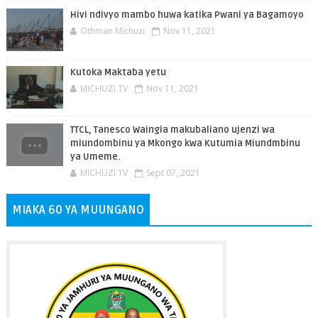
Hivi ndivyo mambo huwa katika Pwani ya Bagamoyo
Othman Michuzi
Nov 11, 2021
Kutoka Maktaba yetu
MICHUZI TV
Nov 11, 2021
TTCL, Tanesco Waingia makubaliano ujenzi wa
miundombinu ya Mkongo kwa Kutumia Miundmbinu
ya Umeme.
MICHUZI TV
Sept 07, 2021
MIAKA 60 YA MUUNGANO