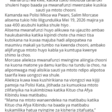
wanafunzi wa kike, katika tukio lililoibua taharuki
shuleni hapo baada ya mwanafunzi mwenzake kusikia
sauti ya mtoto chooni.
Kamanda wa Polisi Mkoa wa Pwani, Salim Morcase
alisema tukio hilo liligundulika Mei 19, 2026 majira ya
saa 4:00 asubuhi katika shule hiyo .
Alisema mwanafunzi huyo alikuwa na ujauzito ambao
haukubainika katika kipindi chote cha miezi tisa
kutokana na kuvaa majuba hadi alipopatwa na
maumivu makali ya tumbo na kwenda chooni, ambako
alijifungua mtoto huyo kabla ya kumtupa kwenye
shimo la choo.
Morcase alieleza mwanafunzi mwingine aliingia chooni
na kuona matone ya damu karibu na tundu la choo, na
alipomwaga maji alisikia sauti ya mtoto ndipo alipotoa
taarifa kwa uongozi wa shule.
Alieleza kuwa kwa kushirikiana na viongozi wa kijiji
pamoja na Polisi Kata, jitihada za kumuokoa mtoto
zilifanyika na kukimbizwa katika Kituo cha Afya
Kibindu kwa matibabu.
“Mama na mtoto wanaendelea na matibabu katika
Kituo cha Afya Kibindu na baada ya matibabu
kukamilika hatua nyingine za kisheria zitafuata,”