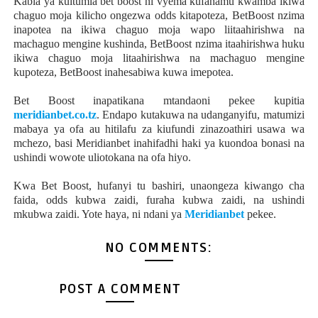
Kabla ya kuitumia bet boost ni vyema kufahamu kwamba ikiwa
chaguo moja kilicho ongezwa odds kitapoteza, BetBoost nzima
inapotea na ikiwa chaguo moja wapo liitaahirishwa na
machaguo mengine kushinda, BetBoost nzima itaahirishwa huku
ikiwa chaguo moja litaahirishwa na machaguo mengine
kupoteza, BetBoost inahesabiwa kuwa imepotea.
Bet Boost inapatikana mtandaoni pekee kupitia
meridianbet.co.tz
. Endapo kutakuwa na udanganyifu, matumizi
mabaya ya ofa au hitilafu za kiufundi zinazoathiri usawa wa
mchezo, basi Meridianbet inahifadhi haki ya kuondoa bonasi na
ushindi wowote uliotokana na ofa hiyo.
Kwa Bet Boost, hufanyi tu bashiri, unaongeza kiwango cha
faida, odds kubwa zaidi, furaha kubwa zaidi, na ushindi
mkubwa zaidi. Yote haya, ni ndani ya
Meridianbet
pekee.
NO COMMENTS:
POST A COMMENT