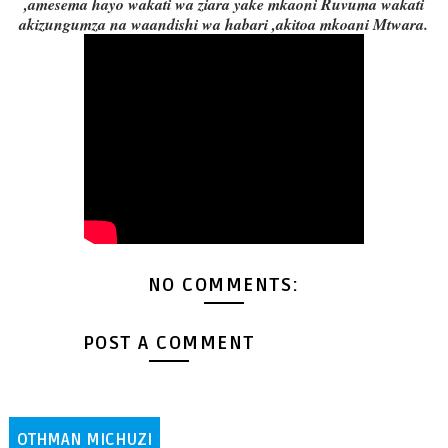
,amesema hayo wakati wa ziara yake mkaoni Ruvuma wakati
akizungumza na waandishi wa habari ,akitoa mkoani Mtwara.
NO COMMENTS:
POST A COMMENT
OTHMAN MICHUZI