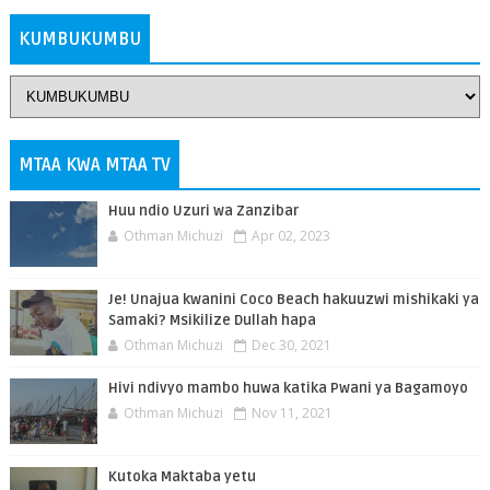
KUMBUKUMBU
MTAA KWA MTAA TV
Huu ndio Uzuri wa Zanzibar
Othman Michuzi
Apr 02, 2023
Je! Unajua kwanini Coco Beach hakuuzwi mishikaki ya
Samaki? Msikilize Dullah hapa
Othman Michuzi
Dec 30, 2021
Hivi ndivyo mambo huwa katika Pwani ya Bagamoyo
Othman Michuzi
Nov 11, 2021
Kutoka Maktaba yetu