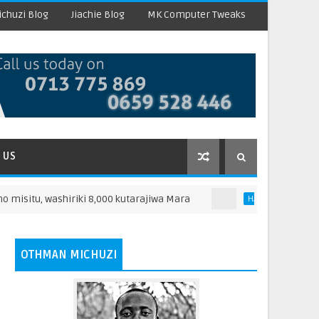
chuzi Blog
Jiachie Blog
MK Computer Tweaks
 US
u, washiriki 8,000 kutarajiwa Mara
KODI HAITAATHI
HABARI
OTHMAN MICHUZI