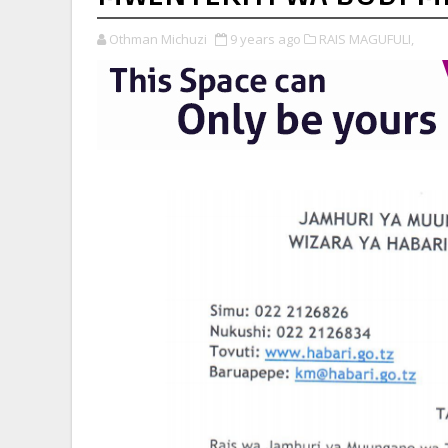
Othman Michuzi
9 years ago
RAIS MAGUFULI,