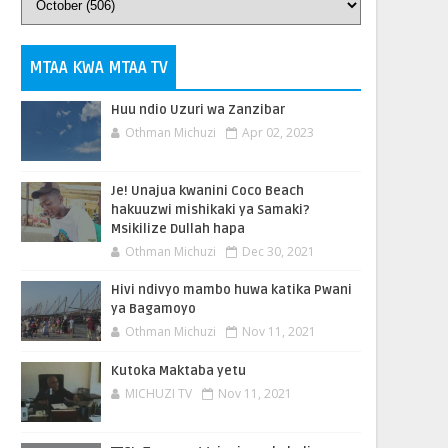
MTAA KWA MTAA TV
Huu ndio Uzuri wa Zanzibar
Othman Michuzi
Apr 02, 2023
Je! Unajua kwanini Coco Beach
hakuuzwi mishikaki ya Samaki?
Msikilize Dullah hapa
Othman Michuzi
Dec 30, 2021
Hivi ndivyo mambo huwa katika Pwani
ya Bagamoyo
Othman Michuzi
Nov 11, 2021
Kutoka Maktaba yetu
MICHUZI TV
Nov 11, 2021