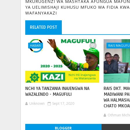
MKURUGENZI WA MASHTAKA AFUNGUA MAFU
YA UELIMISHAJI KUHUSU MFUKO WA FIDIA KWA
WAFANYAKAZI
RELATED POST
HABARI
RAIS MAGUFU
NCHI YA TANZANIA INAJENGWA NA
RAIS DKT. M
WAZALENDO - MAGUFULI
MADIWANI PA
WA HALMASHA
Unknown
Sept 17, 2020
CHATO MKOAN
Othman Mich
BLOGGER