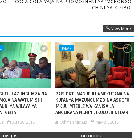
NZO
COCA-COLA YAJA NA PROMOSHENI YA ‘MCHONGO
CHINI YA KIZIBO’
View More
LI
HABARI
AGUFULI AZUNGUMZA NA
RAIS DKT. MAGUFULI AMEKUTANA NA
MOJA NA WATUMISHI
KUFANYA MAZUNGUMZO NA ASKOFU
URI YA WILAYA YA
MKUU MTEULE WA KANISA LA
I GEITA
ANGLIKANA NCHINI, IKULU JIJINI DAR
uzi
Aug 30, 2018
Othman Michuzi
May 21, 2018
DISQUS
FACEBOOK