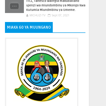
TTCL, Tanesco Waingia makubaliano
ujenzi wa miundombinu ya Mkongo kwa
Kutumia Miundmbinu ya Umeme.
MICHUZI TV
Sept 07, 2021
MIAKA 60 YA MUUNGANO