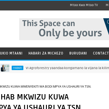
Mtaa Kwa Mtaa TV
Mi
UKIO MTAANI
HABARI ZA MICHEZO
BURUDANI
CONTACT
VI Agroforestry yaandaa kongamano la vijana la kilimo misit
HABARI
KWIZU KUWA MWENYEKITI WA BODI MPYA YA USHAURI YA TSN.
A HAB MKWIZU KUWA
YA YA USHAURI YA TSN.