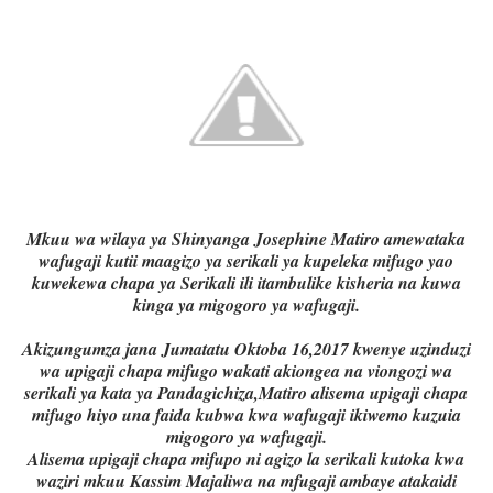
Mkuu wa wilaya ya Shinyanga Josephine Matiro amewataka
wafugaji kutii maagizo ya serikali ya kupeleka mifugo yao
kuwekewa chapa ya Serikali ili itambulike kisheria na kuwa
kinga ya migogoro ya wafugaji.
Akizungumza jana Jumatatu Oktoba 16,2017 kwenye uzinduzi
wa upigaji chapa mifugo wakati akiongea na viongozi wa
serikali ya kata ya Pandagichiza,Matiro alisema upigaji chapa
mifugo hiyo una faida kubwa kwa wafugaji ikiwemo kuzuia
migogoro ya wafugaji.
Alisema upigaji chapa mifupo ni agizo la serikali kutoka kwa
waziri mkuu Kassim Majaliwa na mfugaji ambaye atakaidi