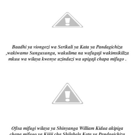
Baadhi ya viongozi wa Serikali ya Kata ya Pandagichiza
,wakiwamo Sungusungu, wakulima na wafugaji wakimsikiliza
mkuu wa wilaya kwenye uzinduzi wa upigaji chapa mifugo .
Ofisa mifugi wilaya ya Shinyanga William Kidua akipiga
chapa mifugo ya Kijiji cha Shilabela Kata ya Pandagichiza