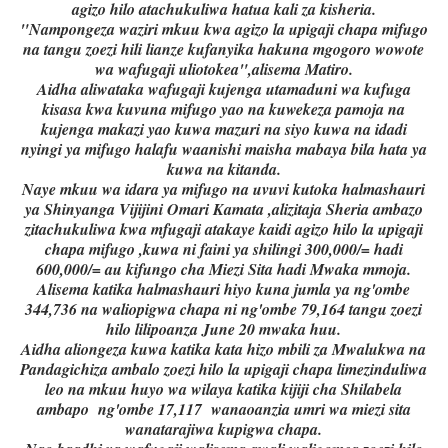
agizo hilo atachukuliwa hatua kali za kisheria.
"Nampongeza waziri mkuu kwa agizo la upigaji chapa mifugo
na tangu zoezi hili lianze kufanyika hakuna mgogoro wowote
wa wafugaji uliotokea",alisema Matiro.
Aidha aliwataka wafugaji kujenga utamaduni wa kufuga
kisasa kwa kuvuna mifugo yao na kuwekeza pamoja na
kujenga makazi yao kuwa mazuri na siyo kuwa na idadi
nyingi ya mifugo halafu waanishi maisha mabaya bila hata ya
kuwa na kitanda.
Naye mkuu wa idara ya mifugo na uvuvi kutoka halmashauri
ya Shinyanga Vijijini Omari Kamata ,alizitaja Sheria ambazo
zitachukuliwa kwa mfugaji atakaye kaidi agizo hilo la upigaji
chapa mifugo ,kuwa ni faini ya shilingi 300,000/= hadi
600,000/= au kifungo cha Miezi Sita hadi Mwaka mmoja.
Alisema katika halmashauri hiyo kuna jumla ya ng'ombe
344,736 na waliopigwa chapa ni ng'ombe 79,164 tangu zoezi
hilo lilipoanza June 20 mwaka huu.
Aidha aliongeza kuwa katika kata hizo mbili za Mwalukwa na
Pandagichiza ambalo zoezi hilo la upigaji chapa limezinduliwa
leo na mkuu huyo wa wilaya katika kijiji cha Shilabela
ambapo ng'ombe 17,117 wanaoanzia umri wa miezi sita
wanatarajiwa kupigwa chapa.