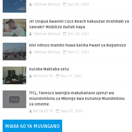
Othman Michuzi
Apr 02, 2023
Je! Unajua kwanini Coco Beach hakuuzwi mishikaki ya
Samaki? Msikilize Dullah hapa
Othman Michuzi
Dec 30, 2021
Hivi ndivyo mambo huwa katika Pwani ya Bagamoyo
Othman Michuzi
Nov 11, 2021
Kutoka Maktaba yetu
MICHUZI TV
Nov 11, 2021
TTCL, Tanesco Waingia makubaliano ujenzi wa
miundombinu ya Mkongo kwa Kutumia Miundmbinu
ya Umeme.
MICHUZI TV
Sept 07, 2021
MIAKA 60 YA MUUNGANO