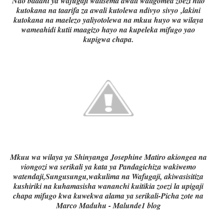
Nao baadhi ya wafugaji walisema awali waligomea zoezi hilo
kutokana na taarifa za awali kutolewa ndivyo
sivyo
,lakini
kutokana na maelezo yaliyotolewa na mkuu huyo wa wilaya
wameahidi kutii maagizo hayo na kupeleka mifugo yao
kupigwa chapa.
Mkuu wa wilaya ya Shinyanga Josephine Matiro akiongea na
viongozi wa serikali ya kata ya Pandagichiza wakiwemo
watendaji,Sungusungu,wakulima na Wafugaji, akiwasisitiza
kushiriki na kuhamasisha wananchi kuitikia zoezi la upigaji
chapa mifugo kwa kuwekwa alama ya serikali-Picha zote na
Marco Maduhu - Malunde1 blog