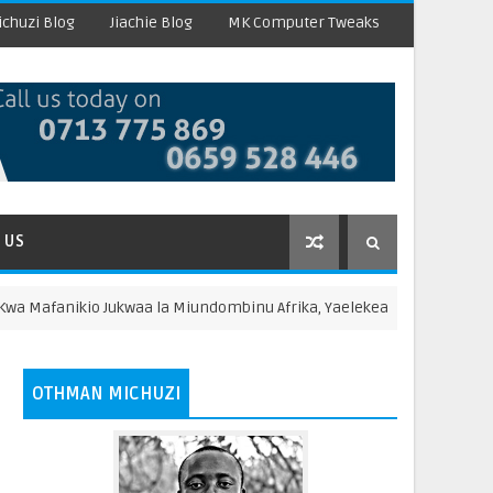
chuzi Blog
Jiachie Blog
MK Computer Tweaks
 US
o Jukwaa la Miundombinu Afrika, Yaelekea Mkutano wa Wanahisa wa A
OTHMAN MICHUZI