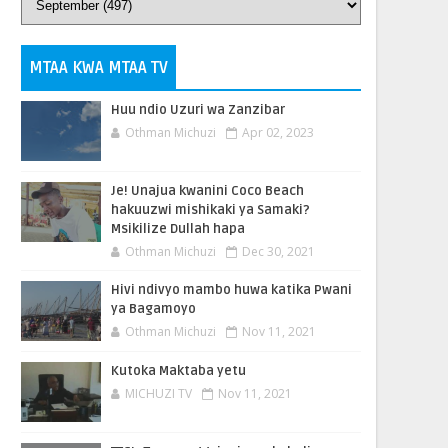
MTAA KWA MTAA TV
Huu ndio Uzuri wa Zanzibar
Othman Michuzi
Apr 02, 2023
Je! Unajua kwanini Coco Beach
hakuuzwi mishikaki ya Samaki?
Msikilize Dullah hapa
Othman Michuzi
Dec 30, 2021
Hivi ndivyo mambo huwa katika Pwani
ya Bagamoyo
Othman Michuzi
Nov 11, 2021
Kutoka Maktaba yetu
MICHUZI TV
Nov 11, 2021