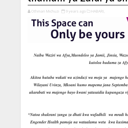
Othman Michuzi
9 years ago
HABARI,
Naibu Waziri wa Afya,Maendeleo ya Jamii, Jinsia, Waz
kutolea huduma za Afy
Akitoa hutuba wakati wa uzinduzi wa moja ya majengo ha
Wilayani Uvinza, Mkoani humo mapema jana Septemba 9
ukarabati wa majengo hayo kwani yatasaidia kupunguza vi
“Natoa shukrani zangu za dhati kwa wafadhili wa mradi 
Engender Health pamoja na wataalamu wetu kwa kusimami