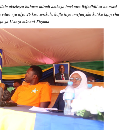
ala akielezea kuhusu miradi ambayo imekuwa ikifadhiliwa na asasi
ituo vya afya 26 kwa serikali, hafla hiyo imefanyika katika kijiji cha
aya ya Uvinza mkoani Kigoma