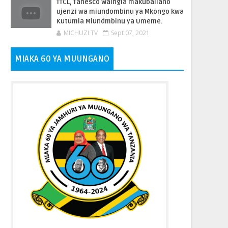
TTCL, Tanesco Waingia makubaliano
ujenzi wa miundombinu ya Mkongo kwa
Kutumia Miundmbinu ya Umeme.
MICHUZI TV
Sept 07, 2021
MIAKA 60 YA MUUNGANO