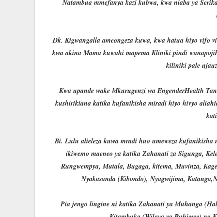
Natambua mmefanya kazi kubwa, kwa niaba ya Serikali
Dk. Kigwangalla ameongeza kuwa, kwa hatua hiyo vifo vi
kwa akina Mama kuwahi mapema Kliniki pindi wanapoji
kiliniki pale ujau
Kwa upande wake Mkurugenzi wa EngenderHealth Tanza
kushirikiana katika kufanikisha miradi hiyo hivyo alia
kat
Bi. Lulu alieleza kuwa mradi huo umeweza kufanikisha
ikiwemo maeneo ya katika Zahanati za Sigunga, Kel
Rungwempya, Mutala, Bugaga, kitema, Muvinza, Kag
Nyakasanda (Kibondo), Nyagwijima, Katanga,N
Pia jengo lingine ni katika Zahanati ya Muhanga (Ha
Kitambuka (Wilaya ya Buhigwe) na K