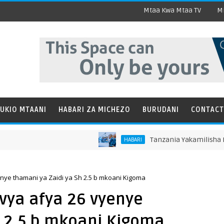
Mtaa Kwa Mtaa TV
Mi
UKIO MTAANI
HABARI ZA MICHEZO
BURUDANI
CONTACT
Tanzania Yakamilisha Kwa Mafaniki
HABARI
enye thamani ya Zaidi ya Sh 2.5 b mkoani Kigoma
 vya afya 26 vyenye
h 2.5 b mkoani Kigoma