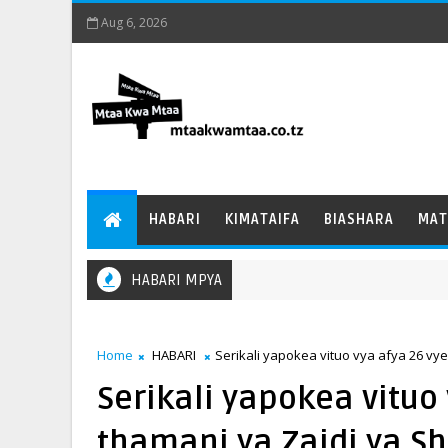
Aug 6, 2026
HABARI
KIMATAIFA
BIASHARA
MAT
HABARI MPYA
Home
HABARI
Serikali yapokea vituo vya afya 26 vy
Serikali yapokea vituo
thamani ya Zaidi ya S