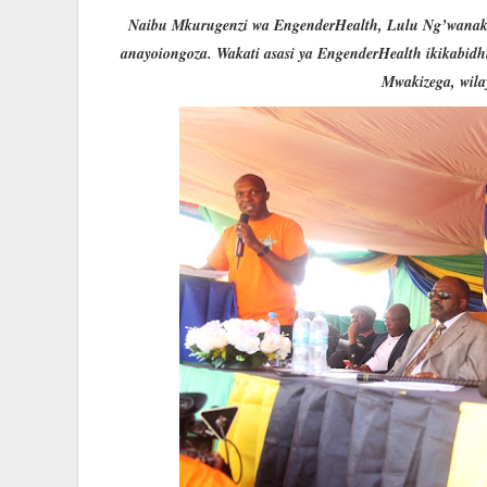
Naibu Mkurugenzi wa EngenderHealth, Lulu Ng’wanakil
anayoiongoza. Wakati asasi ya EngenderHealth ikikabidhi v
Mwakizega, wil