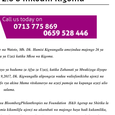
ee na Watoto, Mh. Dk. Hamisi Kigwangalla amezindua majengo 26 ya
a ya Uzazi katika Mkoa wa Kigoma.
yo ya huduma za Afya za Uzazi, katika Zahanati ya Mwakizega iliyopo
,2017, Dk. Kigwangalla alipongeza wadau waliofanikisha ujenzi na
fo vya akina Mama vitokanavyo na uzazi pamoja na kupanga uzazi ulio
salama.
huu BloombergPhilanthropies na Foundation H&b Agerup na Shirika la
a kikamilifu ujenzi na ukarabati wa majengo haya hadi kukamilika,