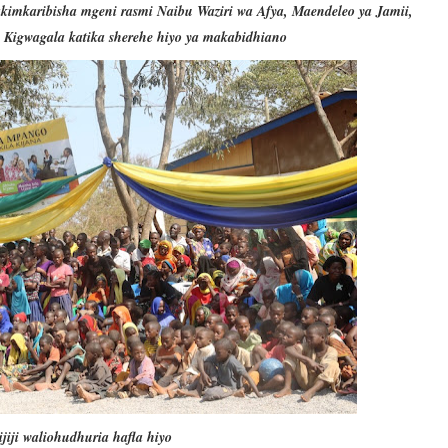
mkaribisha mgeni rasmi Naibu Waziri wa Afya, Maendeleo ya Jamii,
s Kigwagala katika sherehe hiyo ya makabidhiano
iji waliohudhuria hafla hiyo