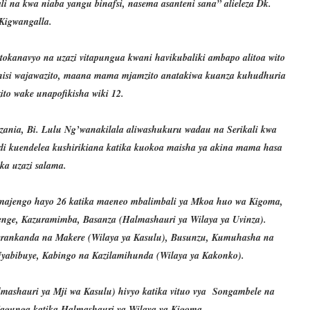
 na kwa niaba yangu binafsi, nasema asanteni sana” alieleza Dk.
Kigwangalla.
tokanavyo na uzazi vitapungua kwani havikubaliki ambapo alitoa wito
hisi wajawazito, maana mama mjamzito anatakiwa kuanza kuhudhuria
zito wake unapofikisha wiki 12.
nia, Bi. Lulu Ng’wanakilala aliwashukuru wadau na Serikali kwa
hidi kuendelea kushirikiana katika kuokoa maisha ya akina mama hasa
ika uzazi salama.
 majengo hayo 26 katika maeneo mbalimbali ya Mkoa huo wa Kigoma,
enge, Kazuramimba, Basanza (Halmashauri ya Wilaya ya Uvinza).
erankanda na Makere (Wilaya ya Kasulu), Busunzu, Kumuhasha na
yabibuye, Kabingo na Kazilamihunda (Wilaya ya Kakonko).
lmashauri ya Mji wa Kasulu) hivyo katika vituo vya Songambele na
agunga katika Halmashauri ya Wilaya ya Kigoma.