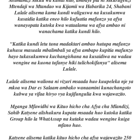
Msimamizi Mkuu wa kundi hilo, ambaye pia ni Mkurugenzi
Mtendaji wa Mtandao wa Kijamii wa Habarika 24, Shabani
Lulale alisema kama kundi waliguswa na kusukumwa
kusaidia katika eneo hilo kufuatia mafunzo ya afya
wanayopata kutoka kwa wataalamu wa afya ambao ni
wanachama katika kundi hilo.
"Katika kundi letu tuna madaktari ambao hutupa mafunzo
kuhusu masuala mbalimbali ya afya ambapo kupitia mafunzo
hayo tukasukumwa kuchangishana na kusaidiwa na wadau
wengine na kuona tufanye hiki tulichokifanya" alisema
Lulale.
Lulale alisema waliona ni vizuri msaada huo kuupeleka nje ya
mkoa wa Dar es Salaam ambako wanaamini kunachangoto
kubwa ya vifaa hivyo vya kujifungulia kwa wajawazito.
Mganga Mfawidhi wa Kituo hicho cha Afya cha Mlandizi,
Sahib Katyene alishukuru kupata msaada huo kutoka katika
Group hilo la WhatAssap na kutaka wadau wengine kuiga
mfano huo.
Katyene alisema katika kituo hicho cha afya wajawazito 250