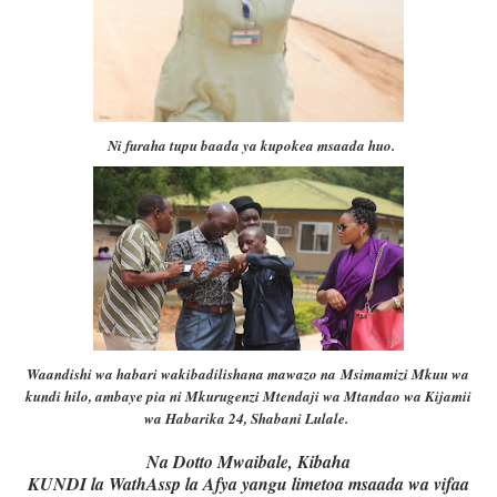
Ni furaha tupu baada ya kupokea msaada huo.
Waandishi wa habari wakibadilishana mawazo na
Msimamizi Mkuu wa
kundi hilo, ambaye pia ni Mkurugenzi Mtendaji wa Mtandao wa Kijamii
wa Habarika 24, Shabani Lulale.
Na Dotto Mwaibale, Kibaha
KUNDI la WathAssp la Afya yangu limetoa msaada wa vifaa