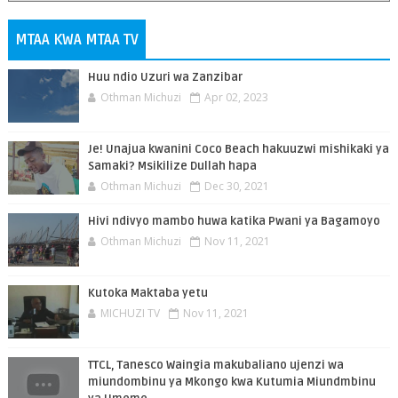
MTAA KWA MTAA TV
Huu ndio Uzuri wa Zanzibar
Othman Michuzi
Apr 02, 2023
Je! Unajua kwanini Coco Beach hakuuzwi mishikaki ya
Samaki? Msikilize Dullah hapa
Othman Michuzi
Dec 30, 2021
Hivi ndivyo mambo huwa katika Pwani ya Bagamoyo
Othman Michuzi
Nov 11, 2021
Kutoka Maktaba yetu
MICHUZI TV
Nov 11, 2021
TTCL, Tanesco Waingia makubaliano ujenzi wa
miundombinu ya Mkongo kwa Kutumia Miundmbinu