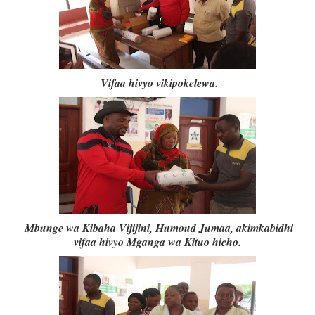
Vifaa hivyo vikipokelewa.
Mbunge wa Kibaha Vijijini, Humoud Jumaa, akimkabidhi
vifaa hivyo Mganga wa Kituo hicho.