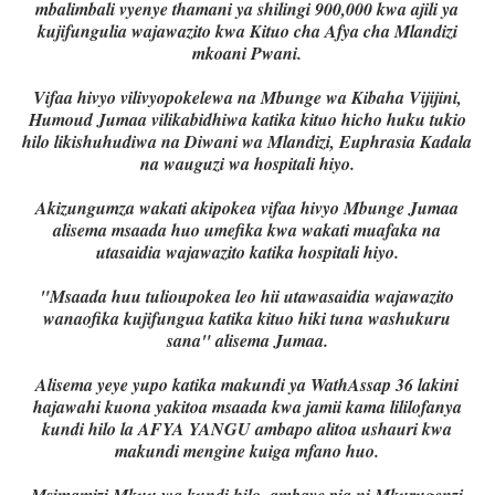
mbalimbali vyenye thamani ya shilingi 900,000 kwa ajili ya
kujifungulia wajawazito kwa Kituo cha Afya cha Mlandizi
mkoani Pwani.
Vifaa hivyo vilivyopokelewa na Mbunge wa Kibaha Vijijini,
Humoud Jumaa vilikabidhiwa katika kituo hicho huku tukio
hilo likishuhudiwa na Diwani wa Mlandizi, Euphrasia Kadala
na wauguzi wa hospitali hiyo.
Akizungumza wakati akipokea vifaa hivyo Mbunge Jumaa
alisema msaada huo umefika kwa wakati muafaka na
utasaidia wajawazito katika hospitali hiyo.
"Msaada huu tulioupokea leo hii utawasaidia wajawazito
wanaofika kujifungua katika kituo hiki tuna washukuru
sana" alisema Jumaa.
Alisema yeye yupo katika makundi ya WathAssap 36 lakini
hajawahi kuona yakitoa msaada kwa jamii kama lililofanya
kundi hilo la AFYA YANGU ambapo alitoa ushauri kwa
makundi mengine kuiga mfano huo.