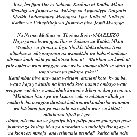
huu, leo jijini Dar es Salaam. Kushoto ni Katibu Mkuu
Msaidizi wa Jumuiya ya Waislam ya Ahmadiyya Tanzania
Sheikh Abdurahman Muhamed Ame. Kulia ni Kulia ni
Katibu wa Uchapishaji wa Jumuiya hiyo Jamil Mwanga.
Na Neema Mathias na Thobias Robert-MAELEZO
Hayo yameelezwa jijini Dar es Salaam na Katibu Mkuu
Msaidizi wa Jumuiya hiyo Sheikh Abdurahman Ame
alipokuwa akizungumza na waandishi wa habari ambapo
alisema kauli mbiu ya mkutano huo ni, “Muislam wa kweli ni
yule ambaye watu wengine wote wako salama dhidi ya shari ya
ulimi wake na mikono yake.”
Kauli mbiu hiyo inawaasa waislam duniani kote kwamba,
wana haja ya kuishi na kutenda kwa namna ambayo watu
wengine watakuwa mashahidi kwamba Islam ni dini ya amani.
“Mkutano huo siyo wa kisiasa wala si mkutano dhidi ya
madhehebu mengine duniani bali unawakumbusha waumini
wa kiislamu juu ya masuala na wajibu wao wa kidini,”
alifafanua Sheikh Ame.
Aidha, alisema kuwa jumuiya hiyo ndiyo pekee miongoni mwa
jumuiya za kiislam iliyo na utaratibu wa ukhalifa ikiongozwa
na kiongozi mmoja anayesimamia utendaji katika kila nchi