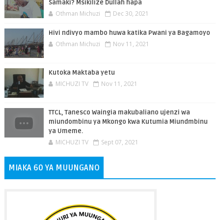
Samaki? Msikilize Dullah hapa
Othman Michuzi
Dec 30, 2021
Hivi ndivyo mambo huwa katika Pwani ya Bagamoyo
Othman Michuzi
Nov 11, 2021
Kutoka Maktaba yetu
MICHUZI TV
Nov 11, 2021
TTCL, Tanesco Waingia makubaliano ujenzi wa
miundombinu ya Mkongo kwa Kutumia Miundmbinu
ya Umeme.
MICHUZI TV
Sept 07, 2021
MIAKA 60 YA MUUNGANO