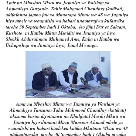
Amir na Mbashiri Mkuu wa Jumuiya ya Waislam ya
Ahmadiyya Tanzania Tahir Mahmood Chandhry (katikati)
akifafanua jambo juu ya Mkuatano Mkuu wa 48 wa Jumuiya
hiyo mbele ya waandishi wa habari unaotarajiwa kufanyika
tarehe 30 September hadi 1 Oktoba, leo jijini Dar es Salaam.
Kushoto ni Katibu Mkuu Msaidizi wa Jumuiya ya hiyo
Sheikh Abdurahman Muhamed Ame, Kulia ni Katibu wa
Uchapishaji wa Jumuiya hiyo, Jamil Mwanga.
Amir na Mbashiri Mkuu wa Jumuiya ya Waislam ya
Ahmadiyya Tanzania Tahir Mahmood Chandhry (katikati)
akisoma barua iliyotumwa na Khalifatul Masihi Mkuu wa
Jumuiya hiyo duniani Mirza Mansoor Ahmad mbele ya
waandishi wa habari kuelekea katika Mkutano Mkuu wa 48
utakaofanyika tarehe 30 September hadi 1 Oktoba mwaka