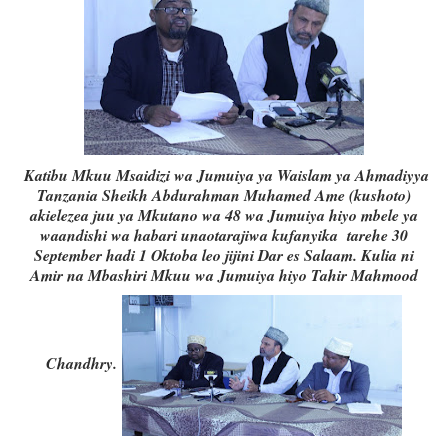
Katibu Mkuu Msaidizi wa Jumuiya ya Waislam ya Ahmadiyya
Tanzania Sheikh Abdurahman Muhamed Ame (kushoto)
akielezea juu ya Mkutano wa 48 wa Jumuiya hiyo mbele ya
waandishi wa habari unaotarajiwa kufanyika tarehe 30
September hadi 1 Oktoba leo jijini Dar es Salaam. Kulia ni
Amir na Mbashiri Mkuu wa Jumuiya hiyo Tahir Mahmood
Chandhry.