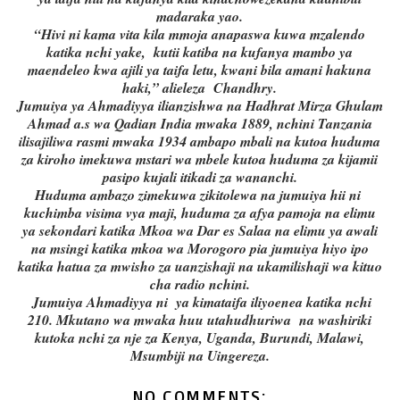
madaraka yao.
“Hivi ni kama vita kila mmoja anapaswa kuwa mzalendo
katika nchi yake, kutii katiba na kufanya mambo ya
maendeleo kwa ajili ya taifa letu, kwani bila amani hakuna
haki,” alieleza Chandhry.
Jumuiya ya Ahmadiyya ilianzishwa na Hadhrat Mirza Ghulam
Ahmad a.s wa Qadian India mwaka 1889, nchini Tanzania
ilisajiliwa rasmi mwaka 1934 ambapo mbali na kutoa huduma
za kiroho imekuwa mstari wa mbele kutoa huduma za kijamii
pasipo kujali itikadi za wananchi.
Huduma ambazo zimekuwa zikitolewa na jumuiya hii ni
kuchimba visima vya maji, huduma za afya pamoja na elimu
ya sekondari katika Mkoa wa Dar es Salaa na elimu ya awali
na msingi katika mkoa wa Morogoro pia jumuiya hiyo ipo
katika hatua za mwisho za uanzishaji na ukamilishaji wa kituo
cha radio nchini.
Jumuiya Ahmadiyya ni ya kimataifa iliyoenea katika nchi
210. Mkutano wa mwaka huu utahudhuriwa na washiriki
kutoka nchi za nje za Kenya, Uganda, Burundi, Malawi,
Msumbiji na Uingereza.
NO COMMENTS: