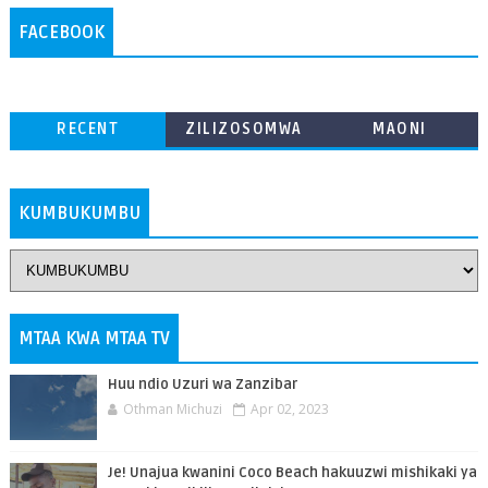
FACEBOOK
RECENT
ZILIZOSOMWA
MAONI
ZAIDI
KUMBUKUMBU
MTAA KWA MTAA TV
Huu ndio Uzuri wa Zanzibar
Othman Michuzi
Apr 02, 2023
Je! Unajua kwanini Coco Beach hakuuzwi mishikaki ya