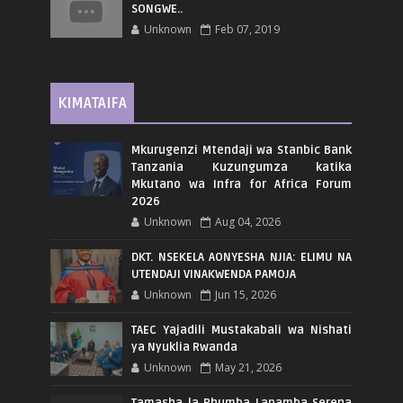
SONGWE..
Unknown
Feb 07, 2019
KIMATAIFA
Mkurugenzi Mtendaji wa Stanbic Bank
Tanzania Kuzungumza katika
Mkutano wa Infra for Africa Forum
2026
Unknown
Aug 04, 2026
DKT. NSEKELA AONYESHA NJIA: ELIMU NA
UTENDAJI VINAKWENDA PAMOJA
Unknown
Jun 15, 2026
TAEC Yajadili Mustakabali wa Nishati
ya Nyuklia Rwanda
Unknown
May 21, 2026
Tamasha la Rhumba Lapamba Serena