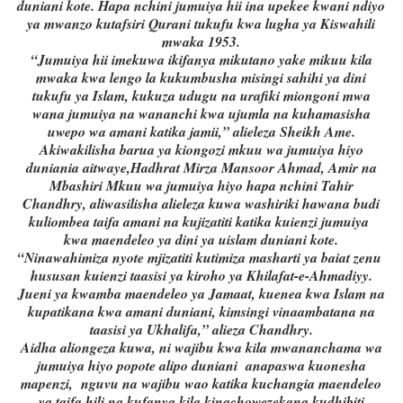
duniani kote. Hapa nchini jumuiya hii ina upekee kwani ndiyo
ya mwanzo kutafsiri Qurani tukufu kwa lugha ya Kiswahili
mwaka 1953.
“Jumuiya hii imekuwa ikifanya mikutano yake mikuu kila
mwaka kwa lengo la kukumbusha misingi sahihi ya dini
tukufu ya Islam, kukuza udugu na urafiki miongoni mwa
wana jumuiya na wananchi kwa ujumla na kuhamasisha
uwepo wa amani katika jamii,” alieleza Sheikh Ame.
Akiwakilisha barua ya kiongozi mkuu wa jumuiya hiyo
duniania aitwaye,Hadhrat Mirza Mansoor Ahmad, Amir na
Mbashiri Mkuu wa jumuiya hiyo hapa nchini Tahir
Chandhry, aliwasilisha alieleza kuwa washiriki hawana budi
kuliombea taifa amani na kujizatiti katika kuienzi jumuiya
kwa maendeleo ya dini ya uislam duniani kote.
“Ninawahimiza nyote mjizatiti kutimiza masharti ya baiat zenu
hususan kuienzi taasisi ya kiroho ya Khilafat-e-Ahmadiyy.
Jueni ya kwamba maendeleo ya Jamaat, kuenea kwa Islam na
kupatikana kwa amani duniani, kimsingi vinaambatana na
taasisi ya Ukhalifa,” alieza Chandhry.
Aidha aliongeza kuwa, ni wajibu kwa kila mwananchama wa
jumuiya hiyo popote alipo duniani anapaswa kuonesha
mapenzi, nguvu na wajibu wao katika kuchangia maendeleo
ya taifa hili na kufanya kila kinachowezekana kudhibiti