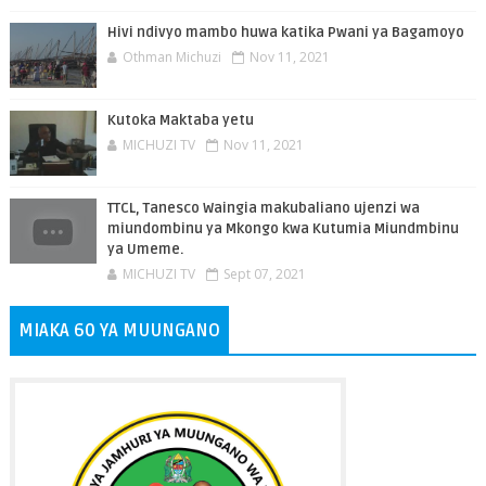
Hivi ndivyo mambo huwa katika Pwani ya Bagamoyo
Othman Michuzi
Nov 11, 2021
Kutoka Maktaba yetu
MICHUZI TV
Nov 11, 2021
TTCL, Tanesco Waingia makubaliano ujenzi wa
miundombinu ya Mkongo kwa Kutumia Miundmbinu
ya Umeme.
MICHUZI TV
Sept 07, 2021
MIAKA 60 YA MUUNGANO