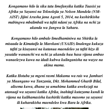
Kongamano hilo la siku tatu limefanyika katika Taasisi ya
Afrika ya Sayansi na Teknolojia ya Nelson Mandela (NM-
AIST) Jijini Arusha jana Agosti 5, 2014, na kushirikisha
mabingwa mbalimbali wa tafiti ndani ya Afrika na nchi za
ukanda wa Jangwa la Sahara.
Kongamano hilo ambalo limedhaminiwa na Shirika la
misaada la Kimataifa la Marekani (USAID) linalenga kukuza
tafiti za kisayansi na kutanua maendeleo ya tafiti hizo ili
yasaidie wananchi wa nchi za ukanda huu hasa vijana ambao
wanaelezwa kuwa na idadi kubwa kulinganisha na wazee na
akina mama.
Katika Hotuba ya mgeni rasmi Makamu wa rais wa Jamhuri
ya Muungano wa Tanzania, Dkt. Mohammed Gharib Bilal,
alisema kuwa, dhana ya umuhimu katika uwekezaji na
utanuaji wa sayansi katika Afrika, inahitaji kutazama kundi la
vijana na kulihamasisha kushiriki katika masomo ya sayansi
ili kuharakisha maendeleo kwa Bara la Afrika.