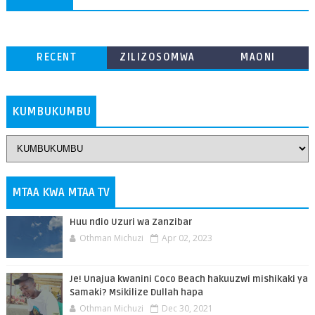
RECENT
ZILIZOSOMWA
MAONI
ZAIDI
KUMBUKUMBU
MTAA KWA MTAA TV
Huu ndio Uzuri wa Zanzibar
Othman Michuzi
Apr 02, 2023
Je! Unajua kwanini Coco Beach hakuuzwi mishikaki ya
Samaki? Msikilize Dullah hapa
Othman Michuzi
Dec 30, 2021