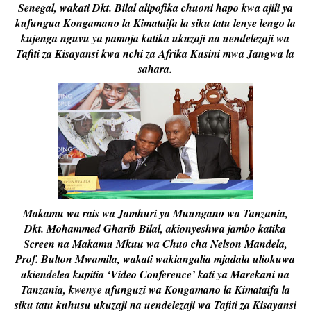
Senegal, wakati Dkt. Bilal alipofika chuoni hapo kwa ajili ya
kufungua Kongamano la Kimataifa la siku tatu lenye lengo la
kujenga nguvu ya pamoja katika ukuzaji na uendelezaji wa
Tafiti za Kisayansi kwa nchi za Afrika Kusini mwa Jangwa la
sahara.
Makamu wa rais wa Jamhuri ya Muungano wa Tanzania,
Dkt. Mohammed Gharib Bilal, akionyeshwa jambo katika
Screen na Makamu Mkuu wa Chuo cha Nelson Mandela,
Prof. Bulton Mwamila, wakati wakiangalia mjadala uliokuwa
ukiendelea kupitia ‘Video Conference’ kati ya Marekani na
Tanzania, kwenye ufunguzi wa Kongamano la Kimataifa la
siku tatu kuhusu ukuzaji na uendelezaji wa Tafiti za Kisayansi