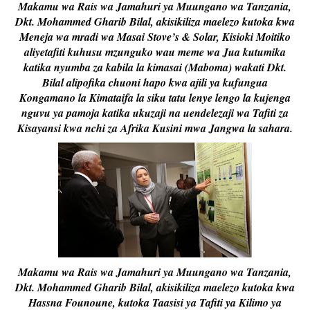
Makamu wa Rais wa Jamahuri ya Muungano wa Tanzania,
Dkt. Mohammed Gharib Bilal, akisikiliza maelezo kutoka kwa
Meneja wa mradi wa Masai Stove’s & Solar, Kisioki Moitiko
aliyetafiti kuhusu mzunguko wau meme wa Jua kutumika
katika nyumba za kabila la kimasai (Maboma) wakati Dkt.
Bilal alipofika chuoni hapo kwa ajili ya kufungua
Kongamano la Kimataifa la siku tatu lenye lengo la kujenga
nguvu ya pamoja katika ukuzaji na uendelezaji wa Tafiti za
Kisayansi kwa nchi za Afrika Kusini mwa Jangwa la sahara.
Makamu wa Rais wa Jamahuri ya Muungano wa Tanzania,
Dkt. Mohammed Gharib Bilal, akisikiliza maelezo kutoka kwa
Hassna Founoune, kutoka Taasisi ya Tafiti ya Kilimo ya