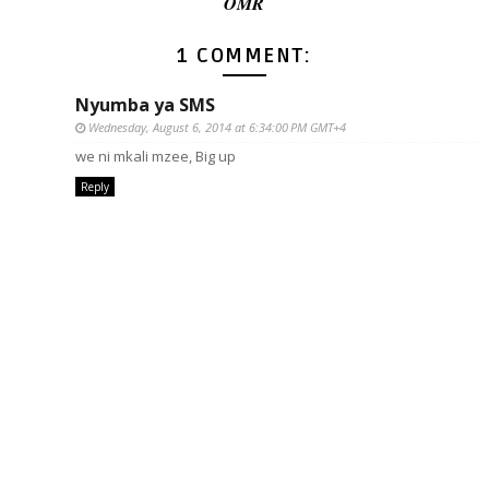
OMR
1 COMMENT:
Nyumba ya SMS
Wednesday, August 6, 2014 at 6:34:00 PM GMT+4
we ni mkali mzee, Big up
Reply