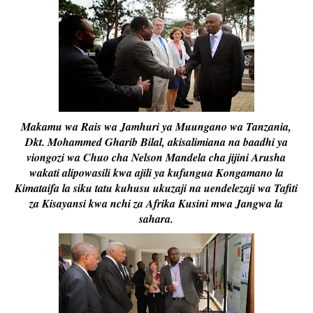
Makamu wa Rais wa Jamhuri ya Muungano wa Tanzania,
Dkt. Mohammed Gharib Bilal, akisalimiana na baadhi ya
viongozi wa Chuo cha Nelson Mandela cha jijini Arusha
wakati alipowasili kwa ajili ya kufungua Kongamano la
Kimataifa la siku tatu kuhusu ukuzaji na uendelezaji wa Tafiti
za Kisayansi kwa nchi za Afrika Kusini mwa Jangwa la
sahara.