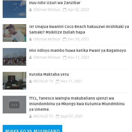
Huu ndio Uzuri wa Zanzibar
Othman Michuzi
Apr 02, 2023
Je! Unajua kwanini Coco Beach hakuuzwi mishikaki ya
Samaki? Msikilize Dullah hapa
Othman Michuzi
Dec 30, 2021
Hivi ndivyo mambo huwa katika Pwani ya Bagamoyo
Othman Michuzi
Nov 11, 2021
Kutoka Maktaba yetu
MICHUZI TV
Nov 11, 2021
TTCL, Tanesco Waingia makubaliano ujenzi wa
miundombinu ya Mkongo kwa Kutumia Miundmbinu
ya Umeme.
MICHUZI TV
Sept 07, 2021
MIAKA 60 YA MUUNGANO