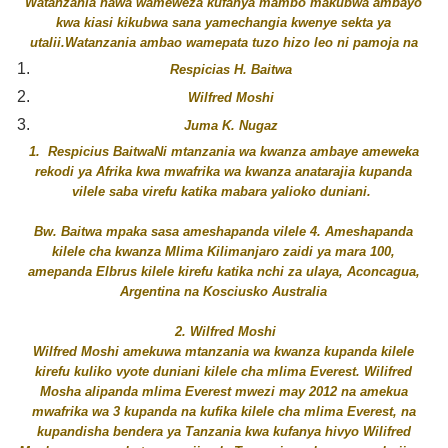
Watanzania hawa wameweza kufanya mambo makubwa ambayo
kwa kiasi kikubwa sana yamechangia kwenye sekta ya
utalii.Watanzania ambao wamepata tuzo hizo leo ni pamoja na
Respicias H. Baitwa
Wilfred Moshi
Juma K. Nugaz
1. Respicius BaitwaNi mtanzania wa kwanza ambaye ameweka
rekodi ya Afrika kwa mwafrika wa kwanza anatarajia kupanda
vilele saba virefu katika mabara yalioko duniani.
Bw. Baitwa mpaka sasa ameshapanda vilele 4. Ameshapanda
kilele cha kwanza Mlima Kilimanjaro zaidi ya mara 100,
amepanda Elbrus kilele kirefu katika nchi za ulaya, Aconcagua,
Argentina na Kosciusko Australia
2. Wilfred Moshi
Wilfred Moshi amekuwa mtanzania wa kwanza kupanda kilele
kirefu kuliko vyote duniani kilele cha mlima Everest. Wilifred
Mosha alipanda mlima Everest mwezi may 2012 na amekua
mwafrika wa 3 kupanda na kufika kilele cha mlima Everest, na
kupandisha bendera ya Tanzania kwa kufanya hivyo Wilifred