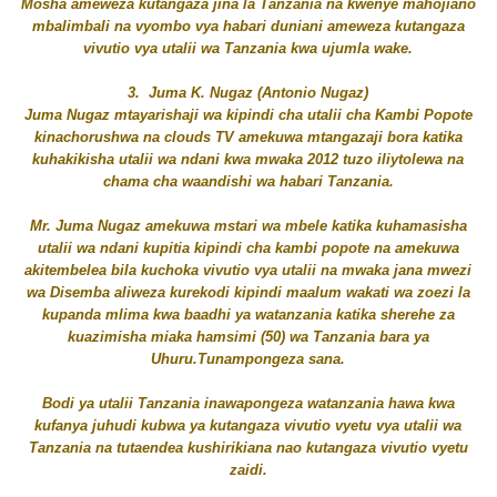
Mosha ameweza kutangaza jina la Tanzania na kwenye mahojiano
mbalimbali na vyombo vya habari duniani ameweza kutangaza
vivutio vya utalii wa Tanzania kwa ujumla wake.
3. Juma K. Nugaz (Antonio Nugaz)
Juma Nugaz mtayarishaji wa kipindi cha utalii cha Kambi Popote
kinachorushwa na clouds TV amekuwa mtangazaji bora katika
kuhakikisha utalii wa ndani kwa mwaka 2012 tuzo iliytolewa na
chama cha waandishi wa habari Tanzania.
Mr. Juma Nugaz amekuwa mstari wa mbele katika kuhamasisha
utalii wa ndani kupitia kipindi cha kambi popote na amekuwa
akitembelea bila kuchoka vivutio vya utalii na mwaka jana mwezi
wa Disemba aliweza kurekodi kipindi maalum wakati wa zoezi la
kupanda mlima kwa baadhi ya watanzania katika sherehe za
kuazimisha miaka hamsimi (50) wa Tanzania bara ya
Uhuru.Tunampongeza sana.
Bodi ya utalii Tanzania inawapongeza watanzania hawa kwa
kufanya juhudi kubwa ya kutangaza vivutio vyetu vya utalii wa
Tanzania na tutaendea kushirikiana nao kutangaza vivutio vyetu
zaidi.