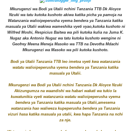
Mkurugenzi wa Bodi ya Utalii nchini Tanzania TTB Dk Aloyce
Nzuki wa tatu kutoka kushoto akiwa katika picha ya pamoja na
Watanzania walioipeperusha vyema bendera ya Tanzania katika
masuala ya Utalii
wakiwa wameshika vyeti vyao,kutoka kushoto ni
Wilfred Moshi, Respicius Baitwa wa pili kutoka kulia na Juma K.
Nugaz aka Antonio Nugaz wa tatu kutoka kushoto wengine ni
Geofrey Meena Meneja Masoko wa TTB na Devotha Mdachi
Mkurugenzi wa Masoko wa pili kutoka kushoto.
Bodi ya Utalii Tanzania TTB leo imetoa vyeti kwa watanzania
watatu walioipeperusha vyema bendera ya Tanzania katika
masuala ya Utalii.
Mkurugenzi wa Bodi ya Utalii nchini Tanzania Dk Aloyce Nzuki
Akizungumza na waandishi wa habari wakati wa tukio la
kuwatunikia vyeti watanzania watatu
walioipeperusha vyema
bendera ya Tanzania katika masuala ya Utalii,
amesema
watanzania hao waliweza kupeperusha bendera ya Tanzania
vizuri hasa katika masuala ya utalii, kwa hapa Tanzania na nchi
za nje.