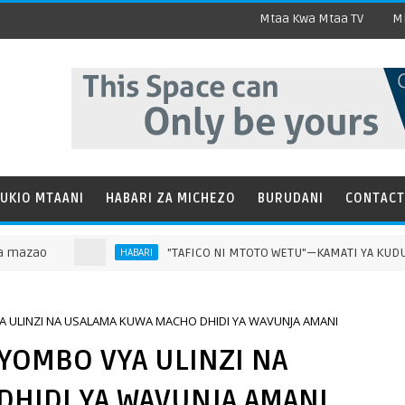
Mtaa Kwa Mtaa TV
Mi
UKIO MTAANI
HABARI ZA MICHEZO
BURUDANI
CONTACT
"TAFICO NI MTOTO WETU"—KAMATI YA KUDUMU YA BUNG
HABARI
A ULINZI NA USALAMA KUWA MACHO DHIDI YA WAVUNJA AMANI
VYOMBO VYA ULINZI NA
HIDI YA WAVUNJA AMANI