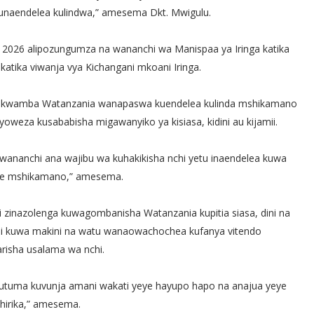
 unaendelea kulindwa,” amesema Dkt. Mwigulu.
2026 alipozungumza na wananchi wa Manispaa ya Iringa katika
katika viwanja vya Kichangani mkoani Iringa.
a kwamba Watanzania wanapaswa kuendelea kulinda mshikamano
yoweza kusababisha migawanyiko ya kisiasa, kidini au kijamii.
mwananchi ana wajibu wa kuhakikisha nchi yetu inaendelea kuwa
ye mshikamano,” amesema.
zinazolenga kuwagombanisha Watanzania kupitia siasa, dini na
chi kuwa makini na watu wanaowachochea kufanya vitendo
risha usalama wa nchi.
kutuma kuvunja amani wakati yeye hayupo hapo na anajua yeye
hirika,” amesema.