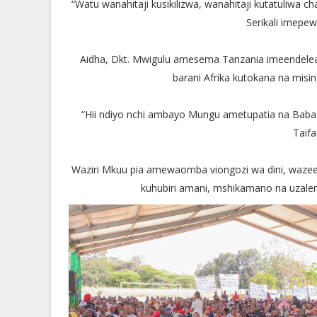
“Watu wanahitaji kusikilizwa, wanahitaji kutatuliwa
Serikali imepe
Aidha, Dkt. Mwigulu amesema Tanzania imeendelea
barani Afrika kutokana na mising
“Hii ndiyo nchi ambayo Mungu ametupatia na Baba 
Taifa
Waziri Mkuu pia amewaomba viongozi wa dini, wazee 
kuhubiri amani, mshikamano na uzalend