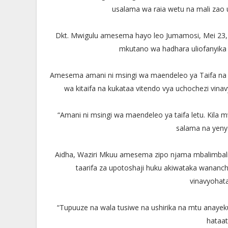
usalama wa raia wetu na mali zao
Dkt. Mwigulu amesema hayo leo Jumamosi, Mei 23, 
mkutano wa hadhara uliofanyika 
Amesema amani ni msingi wa maendeleo ya Taifa n
wa kitaifa na kukataa vitendo vya uchochezi vinav
“Amani ni msingi wa maendeleo ya taifa letu. Kila 
salama na yen
Aidha, Waziri Mkuu amesema zipo njama mbalimbali 
taarifa za upotoshaji huku akiwataka wanan
vinavyohata
“Tupuuze na wala tusiwe na ushirika na mtu anaye
hataat