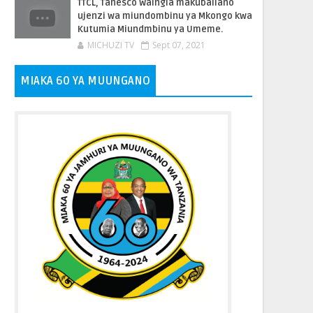
TTCL, Tanesco Waingia makubaliano
ujenzi wa miundombinu ya Mkongo kwa
Kutumia Miundmbinu ya Umeme.
MICHUZI TV
Sept 07, 2021
MIAKA 60 YA MUUNGANO