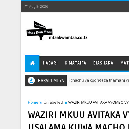
Aug 8, 2026
HABARI
KIMATAIFA
BIASHARA
MAT
aibu Waziri Londo: FCC ni chachu ya kuongeza thamani ya mazao
HABARI MPYA
Home
Unlabelled
WAZIRI MKUU AVITAKA VYOMBO VY
WAZIRI MKUU AVITAKA 
USALAMA KUWA MACHO D