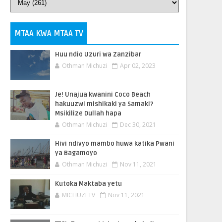
MTAA KWA MTAA TV
Huu ndio Uzuri wa Zanzibar
Othman Michuzi
Apr 02, 2023
Je! Unajua kwanini Coco Beach
hakuuzwi mishikaki ya Samaki?
Msikilize Dullah hapa
Othman Michuzi
Dec 30, 2021
Hivi ndivyo mambo huwa katika Pwani
ya Bagamoyo
Othman Michuzi
Nov 11, 2021
Kutoka Maktaba yetu
MICHUZI TV
Nov 11, 2021