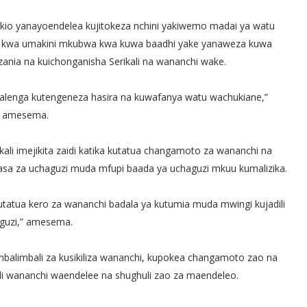
kio yanayoendelea kujitokeza nchini yakiwemo madai ya watu
a kwa umakini mkubwa kwa kuwa baadhi yake yanaweza kuwa
ia na kuichonganisha Serikali na wananchi wake.
inalenga kutengeneza hasira na kuwafanya watu wachukiane,”
amesema.
ali imejikita zaidi katika kutatua changamoto za wananchi na
asa za uchaguzi muda mfupi baada ya uchaguzi mkuu kumalizika.
 kutatua kero za wananchi badala ya kutumia muda mwingi kujadili
guzi,” amesema.
balimbali za kusikiliza wananchi, kupokea changamoto zao na
i ili wananchi waendelee na shughuli zao za maendeleo.