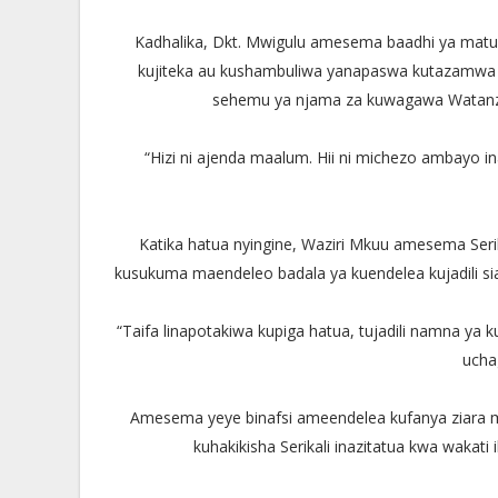
Kadhalika, Dkt. Mwigulu amesema baadhi ya matu
kujiteka au kushambuliwa yanapaswa kutazamw
sehemu ya njama za kuwagawa Watanzan
“Hizi ni ajenda maalum. Hii ni michezo ambayo 
Katika hatua nyingine, Waziri Mkuu amesema Serik
kusukuma maendeleo badala ya kuendelea kujadili si
“Taifa linapotakiwa kupiga hatua, tujadili namna ya
ucha
Amesema yeye binafsi ameendelea kufanya ziara m
kuhakikisha Serikali inazitatua kwa wakat