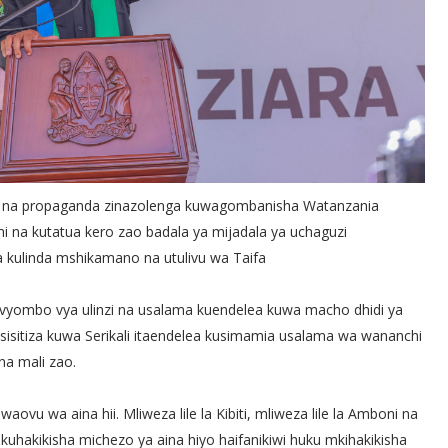
teka na propaganda zinazolenga kuwagombanisha Watanzania
nchi na kutatua kero zao badala ya mijadala ya uchaguzi
 kulinda mshikamano na utulivu wa Taifa
yombo vya ulinzi na usalama kuendelea kuwa macho dhidi ya
sisitiza kuwa Serikali itaendelea kusimamia usalama wa wananchi
na mali zao.
ovu wa aina hii. Mliweza lile la Kibiti, mliweza lile la Amboni na
kikisha michezo ya aina hiyo haifanikiwi huku mkihakikisha