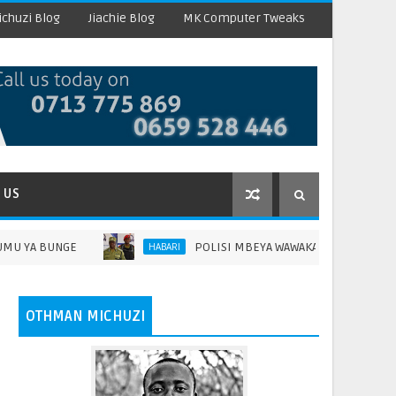
chuzi Blog
Jiachie Blog
MK Computer Tweaks
 US
E
POLISI MBEYA WAWAKAMATA WATUHUMIWA 67 KWA M
HABARI
OTHMAN MICHUZI