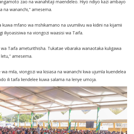
 changamoto zao na wanahitaji maendeleo. Hiyo ndiyo kazi ambayo
wa na wananchi,” amesema.
 kuwa mfano wa mshikamano na uvumilivu wa kidini na kijamii
i iliyoasisiwa na viongozi waasisi wa Taifa.
wa Taifa ameturithisha. Tukatae vibaraka wanaotaka kuligawa
 letu,” amesema.
wa mila, viongozi wa kisiasa na wananchi kwa ujumla kuendelea
o ili taifa liendelee kuwa salama na lenye umoja.