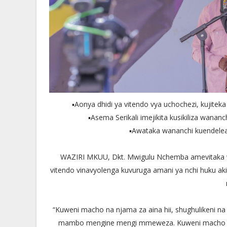
▪️Aonya dhidi ya vitendo vya uchochezi, kuji
▪️Asema Serikali imejikita kusikiliza wana
▪️Awataka wananchi kuendelea
WAZIRI MKUU, Dkt. Mwigulu Nchemba amevitaka v
vitendo vinavyolenga kuvuruga amani ya nchi huku aki
“Kuweni macho na njama za aina hii, shughulikeni na wa
mambo mengine mengi mmeweza. Kuweni macho kuha